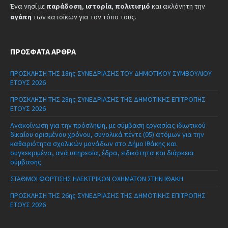
Ένα νησί με
παράδοση
,
ιστορία
,
πολιτισμό
και ακλόνητη την
αγάπη
των κατοίκων για τον τόπο τους.
ΠΡΌΣΦΑΤΑ ΆΡΘΡΑ
ΠΡΟΣΚΛΗΣΗ ΤΗΣ 18ης ΣΥΝΕΔΡΙΑΣΗΣ ΤΟΥ ΔΗΜΟΤΙΚΟΥ ΣΥΜΒΟΥΛΙΟΥ
ΕΤΟΥΣ 2026
ΠΡΟΣΚΛΗΣΗ ΤΗΣ 28ης ΣΥΝΕΔΡΙΑΣΗΣ ΤΗΣ ΔΗΜΟΤΙΚΗΣ ΕΠΙΤΡΟΠΗΣ
ΕΤΟΥΣ 2026
Ανακοίνωση για την πρόσληψη, με σύμβαση εργασίας ιδιωτικού
δικαίου ορισμένου χρόνου, συνολικά πέντε (05) ατόμων για την
καθαριότητα σχολικών μονάδων στο Δήμο Ιθάκης και
συγκεκριμένα, ανά υπηρεσία, έδρα, ειδικότητα και διάρκεια
σύμβασης.
ΣΤΑΘΜΟΙ ΦΟΡΤΙΣΗΣ ΗΛΕΚΤΡΙΚΩΝ ΟΧΗΜΑΤΩΝ ΣΤΗΝ ΙΘΑΚΗ
ΠΡΟΣΚΛΗΣΗ ΤΗΣ 26ης ΣΥΝΕΔΡΙΑΣΗΣ ΤΗΣ ΔΗΜΟΤΙΚΗΣ ΕΠΙΤΡΟΠΗΣ
ΕΤΟΥΣ 2026