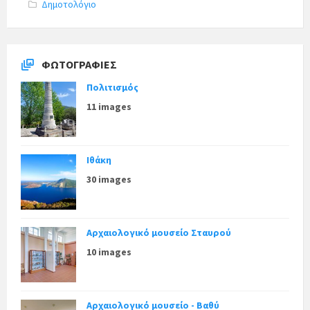
C
Δημοτολόγιο
a
t
e
g
o
r
ΦΩΤΟΓΡΑΦΊΕΣ
i
e
Πολιτισμός
s
:
11 images
Ιθάκη
30 images
Αρχαιολογικό μουσείο Σταυρού
10 images
Αρχαιολογικό μουσείο - Βαθύ