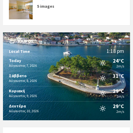
5 images
ΚΑΙΡΌΣ
1:18 pm
Local Time
24°C
Today
Αύγουστος 7, 2026
2m/s
31°C
Σάββατο
Αύγουστος 8, 2026
5m/s
29°C
Κυριακή
Αύγουστος 9, 2026
1m/s
29°C
Δευτέρα
Αύγουστος 10, 2026
2m/s