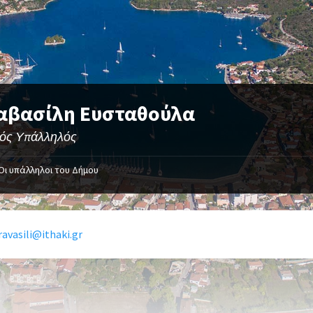
αβασίλη Ευσταθούλα
κός Υπάλληλός
Οι υπάλληλοι του Δήμου
ravasili@ithaki.gr