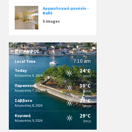
Αρχαιολογικό μουσείο -
Βαθύ
5 images
ΚΑΙΡΌΣ
7:10 am
Local Time
24°C
Today
Αύγουστος 6, 2026
3m/s
30°C
Παρασκευή
Αύγουστος 7, 2026
6m/s
27°C
Σάββατο
Αύγουστος 8, 2026
6m/s
29°C
Κυριακή
Αύγουστος 9, 2026
3m/s