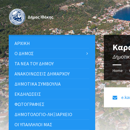
ΑΡΧΙΚΉ
Καρ
Ο ΔΉΜΟΣ
Δημοτι
ΤΑ ΝΈΑ ΤΟΥ ΔΉΜΟΥ
Home
ΑΝΑΚΟΙΝΩΣΕΙΣ ΔΗΜΑΡΧΟΥ
ΔΗΜΟΤΙΚΆ ΣΥΜΒΟΎΛΙΑ
ΕΚΔΗΛΏΣΕΙΣ
e.ka
ΦΩΤΟΓΡΑΦΊΕΣ
ΔΗΜΟΤΟΛΌΓΙΟ-ΛΗΞΙΑΡΧΕΊΟ
ΟΙ ΥΠΆΛΛΗΛΟΙ ΜΑΣ