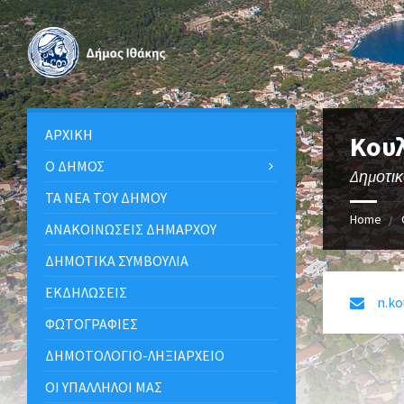
ΑΡΧΙΚΉ
Κου
Ο ΔΉΜΟΣ
Δημοτι
ΤΑ ΝΈΑ ΤΟΥ ΔΉΜΟΥ
Home
ΑΝΑΚΟΙΝΩΣΕΙΣ ΔΗΜΑΡΧΟΥ
ΔΗΜΟΤΙΚΆ ΣΥΜΒΟΎΛΙΑ
ΕΚΔΗΛΏΣΕΙΣ
n.k
ΦΩΤΟΓΡΑΦΊΕΣ
ΔΗΜΟΤΟΛΌΓΙΟ-ΛΗΞΙΑΡΧΕΊΟ
ΟΙ ΥΠΆΛΛΗΛΟΙ ΜΑΣ