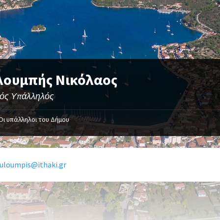
λουμπής Νικόλαος
κός Υπάλληλός
Οι υπάλληλοι του Δήμου
ouloumpis@ithaki.gr