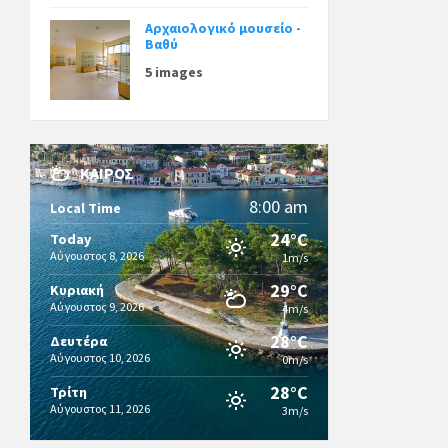
Αρχαιολογικό μουσείο -
Βαθύ
5 images
ΚΑΙΡΌΣ
8:00 am
Local Time
24°C
Today
Αύγουστος 8, 2026
1m/s
29°C
Κυριακή
Αύγουστος 9, 2026
4m/s
28°C
Δευτέρα
Αύγουστος 10, 2026
0m/s
28°C
Τρίτη
Αύγουστος 11, 2026
3m/s