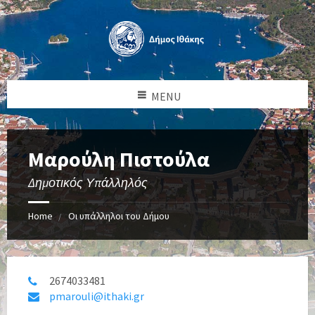
MENU
Μαρούλη Πιστούλα
Δημοτικός Υπάλληλός
Home
Οι υπάλληλοι του Δήμου
2674033481
pmarouli@ithaki.gr