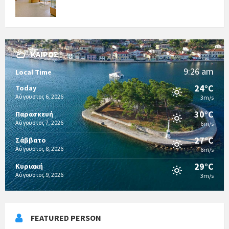
ΚΑΙΡΌΣ
9:26 am
Local Time
24°C
Today
Αύγουστος 6, 2026
3m/s
30°C
Παρασκευή
Αύγουστος 7, 2026
6m/s
27°C
Σάββατο
Αύγουστος 8, 2026
6m/s
29°C
Κυριακή
Αύγουστος 9, 2026
3m/s
FEATURED PERSON