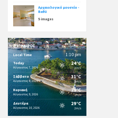
Αρχαιολογικό μουσείο -
Βαθύ
5 images
ΚΑΙΡΌΣ
1:10 pm
Local Time
24°C
Today
Αύγουστος 7, 2026
2m/s
31°C
Σάββατο
Αύγουστος 8, 2026
5m/s
29°C
Κυριακή
Αύγουστος 9, 2026
1m/s
29°C
Δευτέρα
Αύγουστος 10, 2026
2m/s