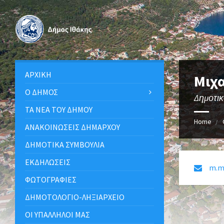
ΑΡΧΙΚΉ
Μιχ
Ο ΔΉΜΟΣ
Δημοτι
ΤΑ ΝΈΑ ΤΟΥ ΔΉΜΟΥ
Home
ΑΝΑΚΟΙΝΩΣΕΙΣ ΔΗΜΑΡΧΟΥ
ΔΗΜΟΤΙΚΆ ΣΥΜΒΟΎΛΙΑ
ΕΚΔΗΛΏΣΕΙΣ
m.m
ΦΩΤΟΓΡΑΦΊΕΣ
ΔΗΜΟΤΟΛΌΓΙΟ-ΛΗΞΙΑΡΧΕΊΟ
ΟΙ ΥΠΆΛΛΗΛΟΙ ΜΑΣ