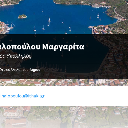
αλοπούλου Μαργαρίτα
κός Υπάλληλός
Οι υπάλληλοι του Δήμου
ihalopoulou@ithaki.gr