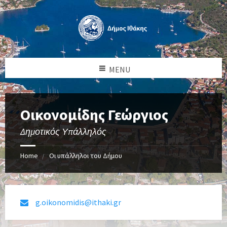
MENU
Οικονομίδης Γεώργιος
Δημοτικός Υπάλληλός
Home
Οι υπάλληλοι του Δήμου
g.oikonomidis@ithaki.gr