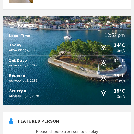
ΚΑΙΡΌΣ
12:52 pm
Local Time
24°C
Today
Αύγουστος 7, 2026
2m/s
31°C
Σάββατο
Αύγουστος 8, 2026
5m/s
29°C
Κυριακή
Αύγουστος 9, 2026
1m/s
29°C
Δευτέρα
Αύγουστος 10, 2026
2m/s
FEATURED PERSON
Please choose a person to display