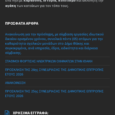
Ένα νησί με
παράδοση
,
ιστορία
,
πολιτισμό
και ακλόνητη την
αγάπη
των κατοίκων για τον τόπο τους.
ΠΡΌΣΦΑΤΑ ΆΡΘΡΑ
Ανακοίνωση για την πρόσληψη, με σύμβαση εργασίας ιδιωτικού
δικαίου ορισμένου χρόνου, συνολικά πέντε (05) ατόμων για την
καθαριότητα σχολικών μονάδων στο Δήμο Ιθάκης και
συγκεκριμένα, ανά υπηρεσία, έδρα, ειδικότητα και διάρκεια
σύμβασης.
ΣΤΑΘΜΟΙ ΦΟΡΤΙΣΗΣ ΗΛΕΚΤΡΙΚΩΝ ΟΧΗΜΑΤΩΝ ΣΤΗΝ ΙΘΑΚΗ
ΠΡΟΣΚΛΗΣΗ ΤΗΣ 26ης ΣΥΝΕΔΡΙΑΣΗΣ ΤΗΣ ΔΗΜΟΤΙΚΗΣ ΕΠΙΤΡΟΠΗΣ
ΕΤΟΥΣ 2026
ΑΝΑΚΟΙΝΩΣΗ
ΠΡΟΣΚΛΗΣΗ ΤΗΣ 25ης ΣΥΝΕΔΡΙΑΣΗΣ ΤΗΣ ΔΗΜΟΤΙΚΗΣ ΕΠΙΤΡΟΠΗΣ
ΕΤΟΥΣ 2026
ΧΡΉΣΙΜΑ ΈΓΓΡΑΦΑ: