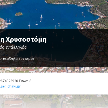
ζη Χρυσοστόμη
κός Υπάλληλός
Οι υπάλληλοι του Δήμου
2674023920 Εσωτ. 8
izi@ithaki.gr