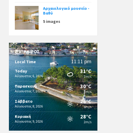
Αρχαιολογικό μουσείο -
Βαθύ
5 images
ΚΑΙΡΌΣ
11:11 pm
Local Time
31°C
Today
Αύγουστος 6, 2026
7m/s
30°C
Παρασκευή
Αύγουστος 7, 2026
7m/s
26°C
Σάββατο
Αύγουστος 8, 2026
6m/s
28°C
Κυριακή
Αύγουστος 9, 2026
2m/s