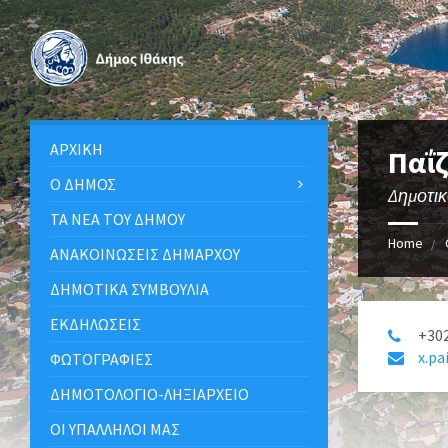
ΑΡΧΙΚΉ
Παΐ
Ο ΔΉΜΟΣ
Δημοτι
ΤΑ ΝΈΑ ΤΟΥ ΔΉΜΟΥ
Home
ΑΝΑΚΟΙΝΩΣΕΙΣ ΔΗΜΑΡΧΟΥ
ΔΗΜΟΤΙΚΆ ΣΥΜΒΟΎΛΙΑ
ΕΚΔΗΛΏΣΕΙΣ
+30
x.pa
ΦΩΤΟΓΡΑΦΊΕΣ
ΔΗΜΟΤΟΛΌΓΙΟ-ΛΗΞΙΑΡΧΕΊΟ
ΟΙ ΥΠΆΛΛΗΛΟΙ ΜΑΣ