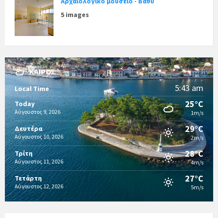
Αρχαιολογικό μουσείο - Βαθύ
5 images
ΚΑΙΡΌΣ
5:43 am
Local Time
25°C
Today
Αύγουστος 9, 2026
1m/s
29°C
Δευτέρα
Αύγουστος 10, 2026
2m/s
28°C
Τρίτη
Αύγουστος 11, 2026
4m/s
27°C
Τετάρτη
Αύγουστος 12, 2026
5m/s