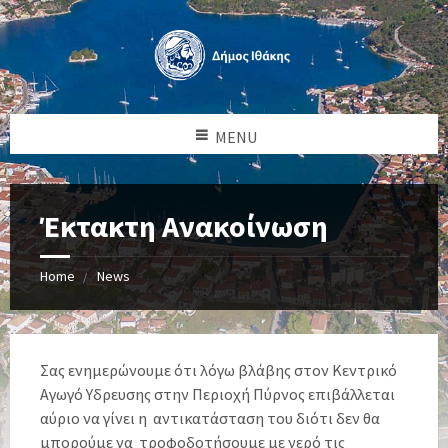
MENU
Έκτακτη Ανακοίνωση
Home
News
Σας ενημερώνουμε ότι λόγω βλάβης στον Κεντρικό
Αγωγό Υδρευσης στην Περιοχή Πύρνος επιβάλλεται
αύριο να γίνει η αντικατάσταση του διότι δεν θα
μπορούμε να τροφοδοτήσουμε με νερό τις