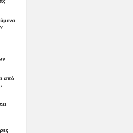
ίας
ούμενα
ών
ων
αι από
,
πει
έρες