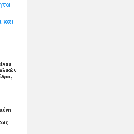
ητα
 και
μένου
χολικών
έδρα,
μμένη
ώπως
ο