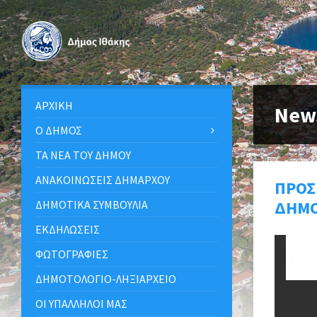
ΑΡΧΙΚΉ
New
Ο ΔΉΜΟΣ
ΤΑ ΝΈΑ ΤΟΥ ΔΉΜΟΥ
ΑΝΑΚΟΙΝΩΣΕΙΣ ΔΗΜΑΡΧΟΥ
ΠΡΟΣ
ΔΗΜΟ
ΔΗΜΟΤΙΚΆ ΣΥΜΒΟΎΛΙΑ
ΕΚΔΗΛΏΣΕΙΣ
ΦΩΤΟΓΡΑΦΊΕΣ
ΔΗΜΟΤΟΛΌΓΙΟ-ΛΗΞΙΑΡΧΕΊΟ
ΟΙ ΥΠΆΛΛΗΛΟΙ ΜΑΣ