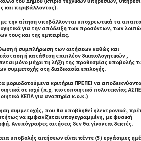
ολλο του Δήμου (κτίριο τεχνικών υπηρεσιών, υπηρεσ
ς και περιβάλλοντος).
ί με την αίτηση υποβάλλονται υποχρεωτικά τα απαιτ
λογητικά για την απόδειξη των προσόντων, των λοιπ
των τους και της εμπειρίας.
ρθωση ή συμπλήρωση των αιτήσεων καθώς και
τάσταση ή κατάθεση επιπλέον δικαιολογητικών ,
πεται μόνο μέχρι τη λήξη της προθεσμίας υποβολής τ
ων συμμετοχής στη διαδικασία επιλογής.
τα μοριοδοτούμενα κριτήρια ΠΡΕΠΕΙ να αποδεικνύοντ
οιητικά σε ισχύ (π.χ. πιστοποιητικό πολυτεκνίας ΑΣΠΕ
οιητικό ΚΕΠΑ για αναπηρία κ.ο.κ.)
τηση συμμετοχής, που θα υποβληθεί ηλεκτρονικά, πρέ
τήτως να εμφανίζεται υπογεγραμμένη, με φυσική
φή. Ανυπόγραφες αιτήσεις δεν θα γίνονται δεκτές.
κεια υποβολής αιτήσεων είναι πέντε (5) εργάσιμες ημ