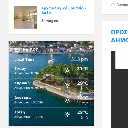
Αύγου
Αρχαιολογικό μουσείο -
Βαθύ
5 images
ΠΡΟΣ
ΔΗΜΟ
ΚΑΙΡΌΣ
5:13 pm
Local Time
31°C
Today
Αύγουστος 8, 2026
4m/s
29°C
Κυριακή
Αύγουστος 9, 2026
4m/s
28°C
Δευτέρα
Αύγουστος 10, 2026
0m/s
28°C
Τρίτη
Αύγουστος 11, 2026
5m/s