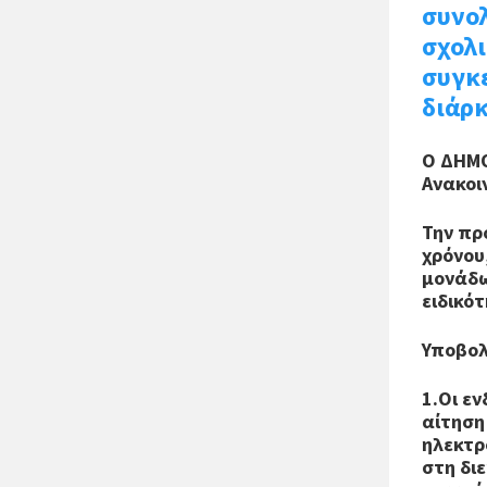
συνολ
σχολ
συγκε
διάρ
Ο ΔΗΜ
Ανακοι
Την πρ
χρόνου
μονάδω
ειδικό
Υποβολ
1.Οι ε
αίτηση
ηλεκτρ
στη δι