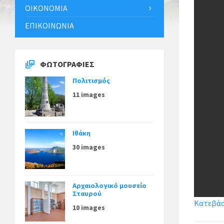
ΟΙΚΟΝΟΜΊΑ
ΕΠΙΚΟΙΝΩΝΊΑ
ΦΩΤΟΓΡΑΦΊΕΣ
Πολιτισμός
11 images
Ιθάκη
30 images
Αρχαιολογικό μουσείο
Σταυρού
Κατεβάστ
10 images