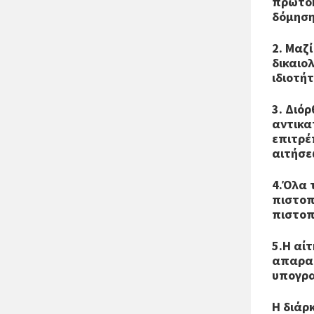
πρωτόκ
δόμηση
2. Μαζ
δικαιο
ιδιοτή
3. Διό
αντικα
επιτρέ
αιτήσε
4.Όλα 
πιστοπ
πιστοπ
5.Η αί
απαραι
υπογρα
Η διάρ