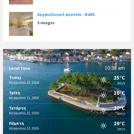
Αρχαιολογικό μουσείο - Βαθύ
5 images
ΚΑΙΡΌΣ
10:38 am
Local Time
25°C
Today
Αύγουστος 10, 2026
3m/s
30°C
Τρίτη
Αύγουστος 11, 2026
4m/s
27°C
Τετάρτη
Αύγουστος 12, 2026
6m/s
29°C
Πέμπτη
Αύγουστος 13, 2026
2m/s