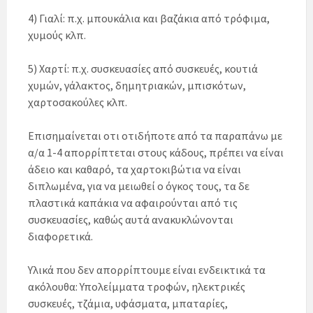
4) Γιαλί: π.χ. μπουκάλια και βαζάκια από τρόφιμα,
χυμούς κλπ.
5) Χαρτί: π.χ. συσκευασίες από συσκευές, κουτιά
χυμών, γάλακτος, δημητριακών, μπισκότων,
χαρτοσακούλες κλπ.
Επισημαίνεται οτι οτιδήποτε από τα παραπάνω με
α/α 1-4 απορρίπτεται στους κάδους, πρέπει να είναι
άδειο και καθαρό, τα χαρτοκιβώτια να είναι
διπλωμένα, για να μειωθεί ο όγκος τους, τα δε
πλαστικά καπάκια να αφαιρούνται από τις
συσκευασίες, καθώς αυτά ανακυκλώνονται
διαφορετικά.
Υλικά που δεν απορρίπτουμε είναι ενδεικτικά τα
ακόλουθα: Υπολείμματα τροφών, ηλεκτρικές
συσκευές, τζάμια, υφάσματα, μπαταρίες,