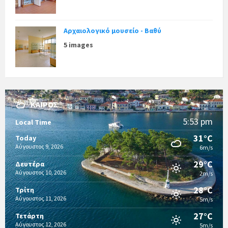
Αρχαιολογικό μουσείο - Βαθύ
5 images
ΚΑΙΡΌΣ
5:53 pm
Local Time
31°C
Today
Αύγουστος 9, 2026
6m/s
29°C
Δευτέρα
Αύγουστος 10, 2026
2m/s
28°C
Τρίτη
Αύγουστος 11, 2026
5m/s
27°C
Τετάρτη
Αύγουστος 12, 2026
5m/s