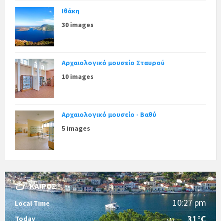
Ιθάκη
30 images
Αρχαιολογικό μουσείο Σταυρού
10 images
Αρχαιολογικό μουσείο - Βαθύ
5 images
ΚΑΙΡΌΣ
10:27 pm
Local Time
31°C
Today