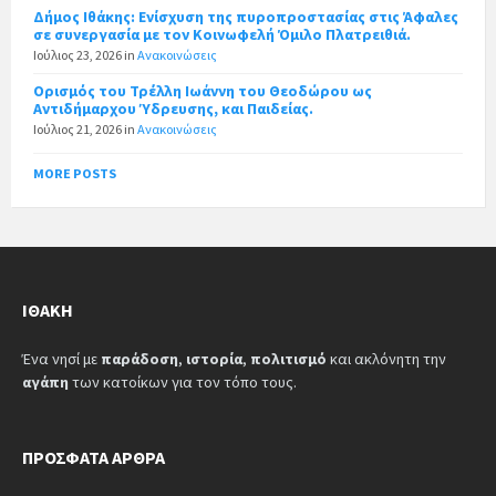
Δήμος Ιθάκης: Ενίσχυση της πυροπροστασίας στις Άφαλες
σε συνεργασία με τον Κοινωφελή Όμιλο Πλατρειθιά.
Ιούλιος 23, 2026
in
Ανακοινώσεις
Ορισμός του Τρέλλη Ιωάννη του Θεοδώρου ως
Αντιδήμαρχου Ύδρευσης, και Παιδείας.
Ιούλιος 21, 2026
in
Ανακοινώσεις
MORE POSTS
ΙΘΆΚΗ
Ένα νησί με
παράδοση
,
ιστορία
,
πολιτισμό
και ακλόνητη την
αγάπη
των κατοίκων για τον τόπο τους.
ΠΡΌΣΦΑΤΑ ΆΡΘΡΑ