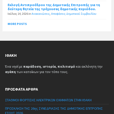
Εκλογή Αντιπροέδρου της Δημοτικής Επιτροπής για τη
δεύτερη θητεία της τρέχουσας δημοτικής περιόδου.
Ιούλιος 14, 2026
in
Ανακοινώσεις
,
Αποφάσεις Δημοτικού Συμβουλίου
MORE POSTS
ΙΘΆΚΗ
Ένα νησί με
παράδοση
,
ιστορία
,
πολιτισμό
και ακλόνητη την
αγάπη
των κατοίκων για τον τόπο τους.
ΠΡΌΣΦΑΤΑ ΆΡΘΡΑ
ΣΤΑΘΜΟΙ ΦΟΡΤΙΣΗΣ ΗΛΕΚΤΡΙΚΩΝ ΟΧΗΜΑΤΩΝ ΣΤΗΝ ΙΘΑΚΗ
ΠΡΟΣΚΛΗΣΗ ΤΗΣ 26ης ΣΥΝΕΔΡΙΑΣΗΣ ΤΗΣ ΔΗΜΟΤΙΚΗΣ ΕΠΙΤΡΟΠΗΣ
ΕΤΟΥΣ 2026