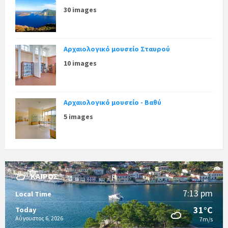
30 images
Αρχαιολογικό μουσείο Σταυρού
10 images
Αρχαιολογικό μουσείο - Βαθύ
5 images
ΚΑΙΡΌΣ
7:13 pm
Local Time
31°C
Today
Αύγουστος 6, 2026
7m/s