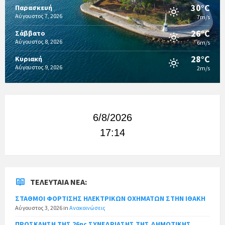
30°C
Παρασκευή
Αύγουστος 7, 2026
7m/s
26°C
Σάββατο
Αύγουστος 8, 2026
6m/s
28°C
Κυριακή
Αύγουστος 9, 2026
2m/s
6/8/2026
17:14
ΤΕΛΕΥΤΑΊΑ ΝΈΑ:
ΣΤΑΘΜΟΙ ΦΟΡΤΙΣΗΣ ΗΛΕΚΤΡΙΚΩΝ ΟΧΗΜΑΤΩΝ ΣΤΗΝ ΙΘΑΚΗ
Αύγουστος 3, 2026
in
Ανακοινώσεις
ΠΡΟΣΚΛΗΣΗ ΤΗΣ 26ης ΣΥΝΕΔΡΙΑΣΗΣ ΤΗΣ ΔΗΜΟΤΙΚΗΣ