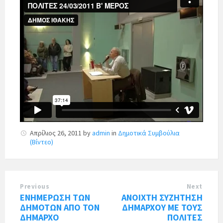
Απρίλιος 26, 2011
by
admin
in
Δημοτικά Συμβούλια
(Βίντεο)
Previous
Next
ΕΝΗΜΕΡΩΣΗ ΤΩΝ
ΑΝΟΙΧΤΗ ΣΥΖΗΤΗΣΗ
ΔΗΜΟΤΩΝ ΑΠΟ ΤΟΝ
ΔΗΜΑΡΧΟΥ ΜΕ ΤΟΥΣ
ΔΗΜΑΡΧΟ
ΠΟΛΙΤΕΣ