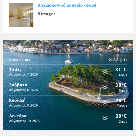
Αρχαιολογικό μουσείο - Βαθύ
5 images
ΚΑΙΡΌΣ
8:42 pm
Local Time
31°C
Today
Αύγουστος 7, 2026
6m/s
30°C
Σάββατο
Αύγουστος 8, 2026
5m/s
28°C
Κυριακή
Αύγουστος 9, 2026
4m/s
29°C
Δευτέρα
Αύγουστος 10, 2026
2m/s