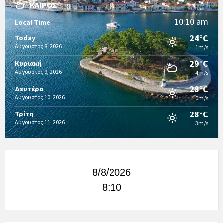
ΚΑΙΡΌΣ
10:10 am
Local Time
24°C
Today
Αύγουστος 8, 2026
1m/s
29°C
Κυριακή
Αύγουστος 9, 2026
4m/s
28°C
Δευτέρα
Αύγουστος 10, 2026
0m/s
28°C
Τρίτη
Αύγουστος 11, 2026
3m/s
8/8/2026
8:10