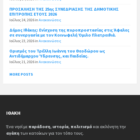
ΠΡΟΣΚΛΗΣΗ ΤΗΣ 25ης ΣΥΝΕΔΡΙΑΣΗΣ ΤΗΣ ΔΗΜΟΤΙΚΗΣ
ΕΠΙΤΡΟΠΗΣ ΕΤΟΥΣ 2026
Ιούλιος 24, 2026
in
Ανακοινώσεις
Δήμος Ιθάκης: Ενίσχυση της πυροπροστασίας στις Άφαλες
σε συνεργασία με τον Κοινωφελή Όμιλο Πλατρειθιά.
Ιούλιος 23, 2026
in
Ανακοινώσεις
Ορισμός του Τρέλλη Ιωάννη του Θεοδώρου ως
Αντιδήμαρχου Ύδρευσης, και Παιδείας.
Ιούλιος 21, 2026
in
Ανακοινώσεις
MORE POSTS
ΙΘΆΚΗ
Ένα νησί με
παράδοση
,
ιστορία
,
πολιτισμό
και ακλόνητη την
αγάπη
των κατοίκων για τον τόπο τους.