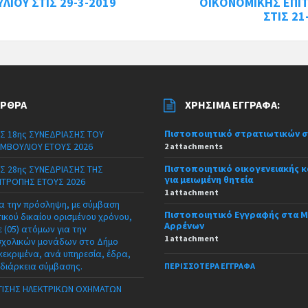
ΛΙΟΥ ΣΤΙΣ 29-3-2019
ΟΙΚΟΝΟΜΙΚΗΣ ΕΠΙ
ΣΤΙΣ 21
ΆΡΘΡΑ
ΧΡΉΣΙΜΑ ΈΓΓΡΑΦΑ:
Πιστοποιητικό στρατιωτικών 
Σ 18ης ΣΥΝΕΔΡΙΑΣΗΣ ΤΟΥ
ΜΒΟΥΛΙΟΥ ΕΤΟΥΣ 2026
2 attachments
Πιστοποιητικό οικογενειακής 
Σ 28ης ΣΥΝΕΔΡΙΑΣΗΣ ΤΗΣ
για μειωμένη θητεία
ΙΤΡΟΠΗΣ ΕΤΟΥΣ 2026
1 attachment
α την πρόσληψη, με σύμβαση
Πιστοποιητικό Εγγραφής στα 
τικού δικαίου ορισμένου χρόνου,
Αρρένων
 (05) ατόμων για την
1 attachment
σχολικών μονάδων στο Δήμο
κεκριμένα, ανά υπηρεσία, έδρα,
 διάρκεια σύμβασης.
ΠΕΡΙΣΣΌΤΕΡΑ ΈΓΓΡΑΦΑ
ΙΣΗΣ ΗΛΕΚΤΡΙΚΩΝ ΟΧΗΜΑΤΩΝ