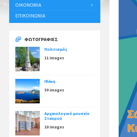
ΟΙΚΟΝΟΜΊΑ
ΕΠΙΚΟΙΝΩΝΊΑ
ΦΩΤΟΓΡΑΦΊΕΣ
Πολιτισμός
11 images
Ιθάκη
30 images
Αρχαιολογικό μουσείο
Σταυρού
10 images