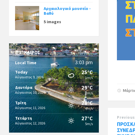
Αρχαιολογικό μουσείο -
Βαθύ
5 images
ΚΑΙΡΌΣ
3:03 pm
Local Time
25°C
Today
Αύγουστος 9, 2026
1m/s
29°C
Δευτέρα
Μάρτι
Αύγουστος 10, 2026
2m/s
28°C
Τρίτη
Αύγουστος 11, 2026
4m/s
Previous
27°C
Τετάρτη
ΠΡΟΣΚ
Αύγουστος 12, 2026
5m/s
ΣΥΝΕΔ