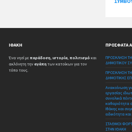
ΣΥΜΒΟΥ
ΙΘΆΚΗ
ΠΡΌΣΦΑΤΑ 
ΠΡΟΣΚΛΗΣΗ ΤΗ
Ένα νησί με
παράδοση
,
ιστορία
,
πολιτισμό
και
ΔΗΜΟΤΙΚΟΥ ΣΥ
ακλόνητη την
αγάπη
των κατοίκων για τον
τόπο τους.
ΠΡΟΣΚΛΗΣΗ ΤΗ
ΔΗΜΟΤΙΚΗΣ ΕΠ
Ανακοίνωση γι
εργασίας ιδιω
συνολικά πέντε
καθαριότητα 
Ιθάκης και συγ
ειδικότητα και
ΣΤΑΘΜΟΙ ΦΟΡΤ
ΣΤΗΝ ΙΘΑΚΗ