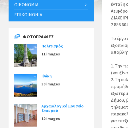
ένταξη 
ΟΙΚΟΝΟΜΊΑ
Αειφόρο
ΕΠΙΚΟΙΝΩΝΊΑ
ΔΙΑΧΕΙΡ
2.886.604
ΦΩΤΟΓΡΑΦΊΕΣ
Το έργο
εξοπλισ
Πολιτισμός
αποβλήτ
11 images
1. Την 
(κουζίνα
Ιθάκη
2. Τη σ
30 images
προμήθε
εξωτερικ
Δήμου, 
Αρχαιολογικό μουσείο
τηλεματι
Σταυρού
παρακολ
10 images
για επε
που θα 