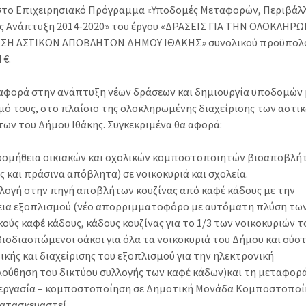
στο Επιχειρησιακό Πρόγραμμα «Υποδομές Μεταφορών, Περιβάλλ
ς Ανάπτυξη 2014-2020» του έργου «ΔΡΑΣΕΙΣ ΓΙΑ ΤΗΝ ΟΛΟΚΛΗ
ΙΣΗ ΑΣΤΙΚΩΝ ΑΠΟΒΛΗΤΩΝ ΔΗΜΟΥ ΙΘΑΚΗΣ» συνολικού προϋπολ
 €.
 αφορά στην ανάπτυξη νέων δράσεων και δημιουργία υποδομών 
μό τους, στο πλαίσιο της ολοκληρωμένης διαχείρισης των αστι
ων του Δήμου Ιθάκης. Συγκεκριμένα θα αφορά:
προμήθεια οικιακών και σχολικών κομποστοποιητών βιοαποβλή
ς και πράσινα απόβλητα) σε νοικοκυριά και σχολεία.
υλλογή στην πηγή αποβλήτων κουζίνας από καφέ κάδους με την
ια εξοπλισμού (νέο απορριμματοφόρο με αυτόματη πλύση των
ούς καφέ κάδους, κάδους κουζίνας για το 1/3 των νοικοκυριών τ
βιοδιασπώμενοι σάκοι για όλα τα νοικοκυριά του Δήμου και σύσ
κής και διαχείρισης του εξοπλισμού για την ηλεκτρονική
ούθηση του δικτύου συλλογής των καφέ κάδων)και τη μεταφορ
ξεργασία – κομποστοποίηση σε Δημοτική Μονάδα Κομποστοπο
κατασκευαστεί.