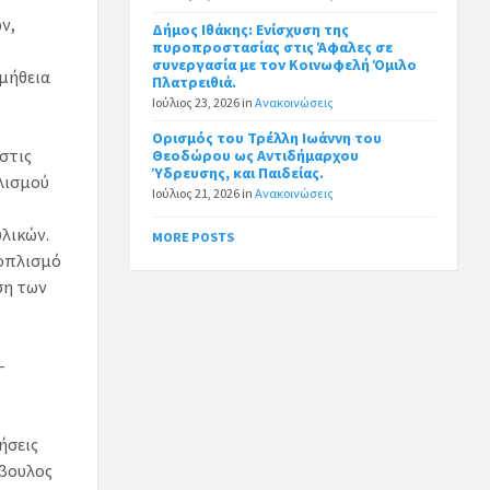
ν,
Δήμος Ιθάκης: Ενίσχυση της
πυροπροστασίας στις Άφαλες σε
συνεργασία με τον Κοινωφελή Όμιλο
μήθεια
Πλατρειθιά.
ι
Ιούλιος 23, 2026
in
Ανακοινώσεις
Ορισμός του Τρέλλη Ιωάννη του
 στις
Θεοδώρου ως Αντιδήμαρχου
Ύδρευσης, και Παιδείας.
λισμού
Ιούλιος 21, 2026
in
Ανακοινώσεις
λικών.
MORE POSTS
ξοπλισμό
ση των
-
ήσεις
μβουλος