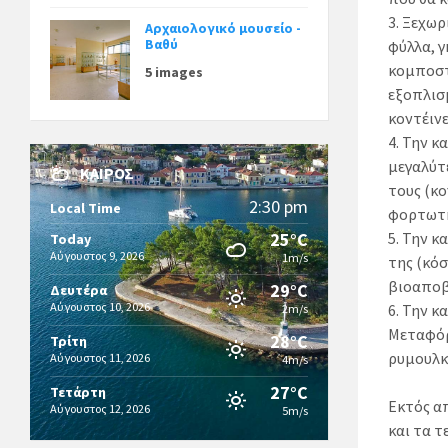
3. Ξεχω
Αρχαιολογικό μουσείο -
Βαθύ
φύλλα, γ
κομποστ
5 images
εξοπλισ
κοντέινε
4. Την κ
μεγαλύτ
ΚΑΙΡΌΣ
τους (κ
2:30 pm
Local Time
φορτωτή
25°C
5. Την 
Today
Αύγουστος 9, 2026
1m/s
της (κό
βιοαποβ
29°C
Δευτέρα
Αύγουστος 10, 2026
6. Την 
2m/s
Μεταφόρ
28°C
Τρίτη
ρυμουλκ
Αύγουστος 11, 2026
4m/s
27°C
Τετάρτη
Εκτός α
Αύγουστος 12, 2026
5m/s
και τα 