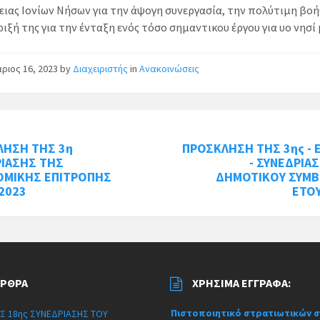
ειας Ιονίων Νήσων για την άψογη συνεργασία, την πολύτιμη βοή
ιξή της για την ένταξη ενός τόσο σημαντικου έργου για υο νησί 
ριος 16, 2023
by
Διαχειριστής
in
Ανακοινώσεις
ΛΗΣΗ ΤΗΣ 3η
ΠΡΟΣΚΛΗΣΗ ΤΗΣ 3ης - 
ΡΙΑΣΗΣ ΤΗΣ
- ΣΥΝΕΔΡΙΑ
ΟΜΙΚΗΣ ΕΠΙΤΡΟΠΗΣ
ΔΗΜΟΤΙΚΟΥ ΣΥΜΒ
2023
ΕΤΟ
ΆΡΘΡΑ
ΧΡΉΣΙΜΑ ΈΓΓΡΑΦΑ:
Πιστοποιητικό στρατιωτικών 
Σ 18ης ΣΥΝΕΔΡΙΑΣΗΣ ΤΟΥ