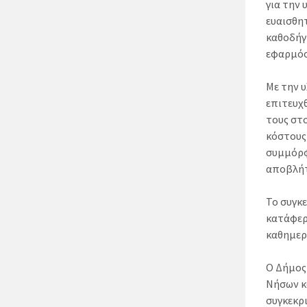
για την
ευαισθη
καθοδήγη
εφαρμόσ
Με την 
επιτευχ
τους στ
κόστους
συμμόρφ
αποβλή
Το συγκ
κατάφερε
καθημερ
Ο Δήμος 
Νήσων κ
συγκεκρι