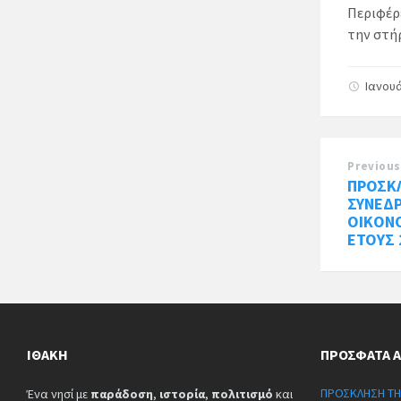
Περιφέρ
την στήρ
Ιανουά
Previous
ΠΡΟΣΚ
ΣΥΝΕΔ
ΟΙΚΟΝ
ΕΤΟΥΣ 
ΙΘΆΚΗ
ΠΡΌΣΦΑΤΑ 
ΠΡΟΣΚΛΗΣΗ ΤΗ
Ένα νησί με
παράδοση
,
ιστορία
,
πολιτισμό
και