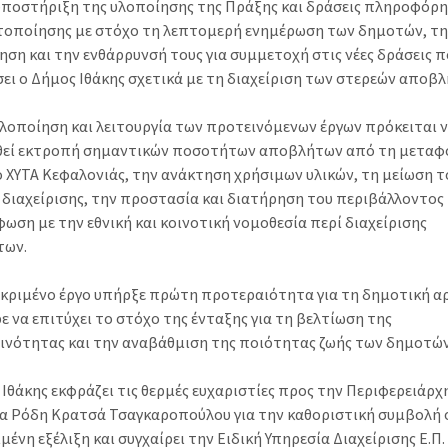
 υποστήριξη της υλοποίησης της Πράξης και δράσεις πληροφόρη
τοποίησης με στόχο τη λεπτομερή ενημέρωση των δημοτών, τ
ση και την ενθάρρυνσή τους για συμμετοχή στις νέες δράσεις π
ει ο Δήμος Ιθάκης σχετικά με τη διαχείριση των στερεών αποβ
υλοποίηση και λειτουργία των προτεινόμενων έργων πρόκειται 
θεί εκτροπή σημαντικών ποσοτήτων αποβλήτων από τη μεταφ
ο ΧΥΤΑ Κεφαλονιάς, την ανάκτηση χρήσιμων υλικών, τη μείωση τ
 διαχείρισης, την προστασία και διατήρηση του περιβάλλοντος 
ωση με την εθνική και κοινοτική νομοθεσία περί διαχείρισης
των.
εκριμένο έργο υπήρξε πρώτη προτεραιότητα για τη δημοτική α
 να επιτύχει το στόχο της ένταξης για τη βελτίωση της
ινότητας και την αναβάθμιση της ποιότητας ζωής των δημοτών
Ιθάκης εκφράζει τις θερμές ευχαριστίες προς την Περιφερειάρχ
α Ρόδη Κρατσά Τσαγκαροπούλου για την καθοριστική συμβολή 
μένη εξέλιξη και συγχαίρει την Ειδική Υπηρεσία Διαχείρισης Ε.Π.