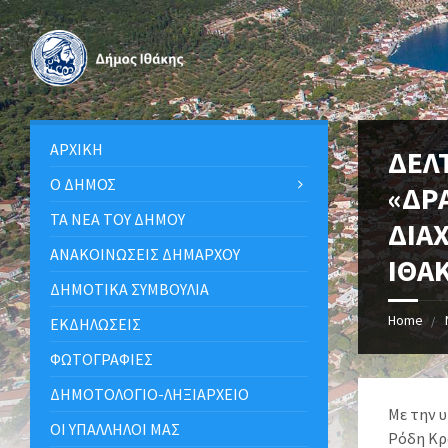
ΑΡΧΙΚΉ
ΔΕΛΤ
Ο ΔΉΜΟΣ
«ΔΡ
ΤΑ ΝΈΑ ΤΟΥ ΔΉΜΟΥ
ΔΙΑ
ΑΝΑΚΟΙΝΩΣΕΙΣ ΔΗΜΑΡΧΟΥ
ΙΘΑ
ΔΗΜΟΤΙΚΆ ΣΥΜΒΟΎΛΙΑ
Home
ΕΚΔΗΛΏΣΕΙΣ
ΦΩΤΟΓΡΑΦΊΕΣ
ΔΗΜΟΤΟΛΌΓΙΟ-ΛΗΞΙΑΡΧΕΊΟ
Με την 
ΟΙ ΥΠΆΛΛΗΛΟΙ ΜΑΣ
Ρόδη Κρ