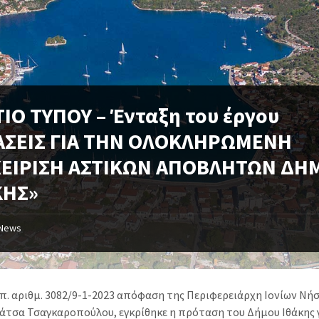
ΙΟ ΤΥΠΟΥ – Ένταξη του έργου
ΑΣΕΙΣ ΓΙΑ ΤΗΝ ΟΛΟΚΛΗΡΩΜΕΝΗ
ΧΕΙΡΙΣΗ ΑΣΤΙΚΩΝ ΑΠΟΒΛΗΤΩΝ ΔΗ
ΚΗΣ»
News
υπ. αριθμ. 3082/9-1-2023 απόφαση της Περιφερειάρχη Ιονίων Νή
άτσα Τσαγκαροπούλου, εγκρίθηκε η πρόταση του Δήμου Ιθάκης 