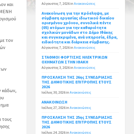
ον και
Αύγουστος 7, 2026
in
Ανακοινώσεις
ΡΩΜΕΝΗ
Ανακοίνωση για την πρόσληψη, με
σύμβαση εργασίας ιδιωτικού δικαίου
ογισμού
ορισμένου χρόνου, συνολικά πέντε
(05) ατόμων για την καθαριότητα
σχολικών μονάδων στο Δήμο Ιθάκης
και συγκεκριμένα, ανά υπηρεσία, έδρα,
με τον
ειδικότητα και διάρκεια σύμβασης.
κών
Αύγουστος 7, 2026
in
Ανακοινώσεις
ΣΤΑΘΜΟΙ ΦΟΡΤΙΣΗΣ ΗΛΕΚΤΡΙΚΩΝ
ΟΧΗΜΑΤΩΝ ΣΤΗΝ ΙΘΑΚΗ
Αύγουστος 3, 2026
in
Ανακοινώσεις
των
ΠΡΟΣΚΛΗΣΗ ΤΗΣ 26ης ΣΥΝΕΔΡΙΑΣΗΣ
ΤΗΣ ΔΗΜΟΤΙΚΗΣ ΕΠΙΤΡΟΠΗΣ ΕΤΟΥΣ
2026
 κάδων,
Ιούλιος 30, 2026
in
Ανακοινώσεις
ου
ΑΝΑΚΟΙΝΩΣΗ
τημα
Ιούλιος 27, 2026
in
Ανακοινώσεις
ΠΡΟΣΚΛΗΣΗ ΤΗΣ 25ης ΣΥΝΕΔΡΙΑΣΗΣ
ά τους
ΤΗΣ ΔΗΜΟΤΙΚΗΣ ΕΠΙΤΡΟΠΗΣ ΕΤΟΥΣ
ίησης
2026
Ιούλιος 24, 2026
in
Ανακοινώσεις