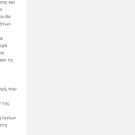
σης και
ην
ου θα
λήτων.
να
ορά
ου
και τη
ρχή, που
 της.
η Ιονίων
στη