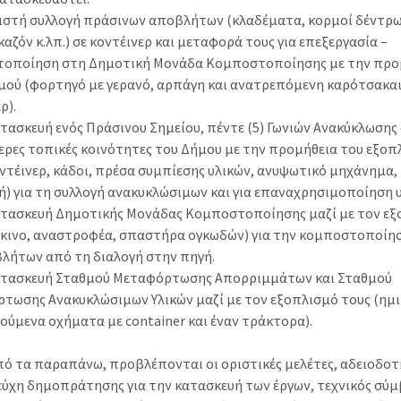
ριστή συλλογή πράσινων αποβλήτων (κλαδέματα, κορμοί δέντρω
καζόν κ.λπ.) σε κοντέινερ και μεταφορά τους για επεξεργασία –
οποίηση στη Δημοτική Μονάδα Κομποστοποίησης με την προ
μού (φορτηγό με γερανό, αρπάγη και ανατρεπόμενη καρότσακα
ρ).
ατασκευή ενός Πράσινου Σημείου, πέντε (5) Γωνιών Ανακύκλωσης
ερες τοπικές κοινότητες του Δήμου με την προμήθεια του εξοπ
οντέινερ, κάδοι, πρέσα συμπίεσης υλικών, ανυψωτικό μηχάνημα,
) για τη συλλογή ανακυκλώσιμων και για επαναχρησιμοποίηση υ
κατασκευή Δημοτικής Μονάδας Κομποστοποίησης μαζί με τον ε
σκινο, αναστροφέα, σπαστήρα ογκωδών) για την κομποστοποίη
λήτων από τη διαλογή στην πηγή.
κατασκευή Σταθμού Μεταφόρτωσης Απορριμμάτων και Σταθμού
τωσης Ανακυκλώσιμων Υλικών μαζί με τον εξοπλισμό τους (ημι
ούμενα οχήματα με container και έναν τράκτορα).
πό τα παραπάνω, προβλέπονται οι οριστικές μελέτες, αδειοδοτ
τεύχη δημοπράτησης για την κατασκευή των έργων, τεχνικός σύ