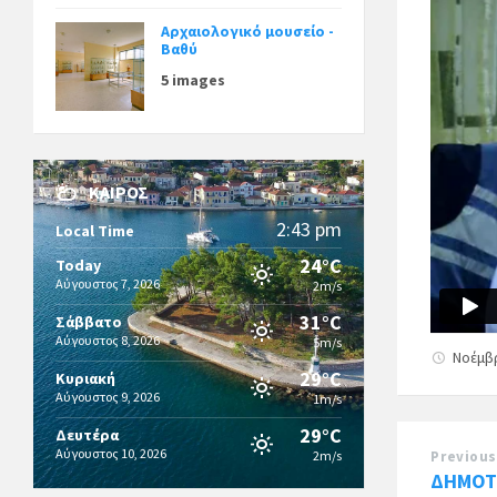
Αρχαιολογικό μουσείο -
Βαθύ
5 images
ΚΑΙΡΌΣ
2:43 pm
Local Time
24°C
Today
Αύγουστος 7, 2026
2m/s
31°C
Σάββατο
Αύγουστος 8, 2026
5m/s
Νοέμβρ
29°C
Κυριακή
Αύγουστος 9, 2026
1m/s
29°C
Δευτέρα
Αύγουστος 10, 2026
2m/s
Previous
ΔΗΜΟΤ