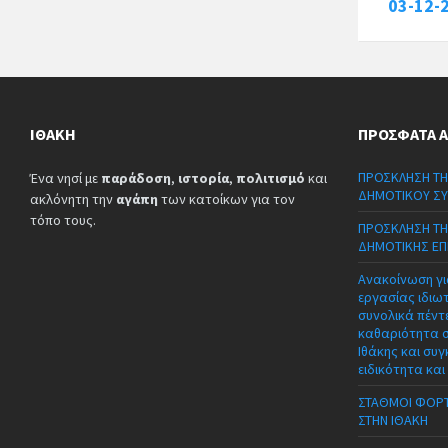
03-12-
ΙΘΆΚΗ
ΠΡΌΣΦΑΤΑ 
ΠΡΟΣΚΛΗΣΗ ΤΗ
Ένα νησί με
παράδοση
,
ιστορία
,
πολιτισμό
και
ΔΗΜΟΤΙΚΟΥ ΣΥ
ακλόνητη την
αγάπη
των κατοίκων για τον
τόπο τους.
ΠΡΟΣΚΛΗΣΗ ΤΗ
ΔΗΜΟΤΙΚΗΣ ΕΠ
Ανακοίνωση γι
εργασίας ιδιω
συνολικά πέντε
καθαριότητα 
Ιθάκης και συγ
ειδικότητα και
ΣΤΑΘΜΟΙ ΦΟΡΤ
ΣΤΗΝ ΙΘΑΚΗ