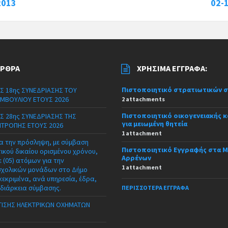
2013
02-
ΆΡΘΡΑ
ΧΡΉΣΙΜΑ ΈΓΓΡΑΦΑ:
Πιστοποιητικό στρατιωτικών 
Σ 18ης ΣΥΝΕΔΡΙΑΣΗΣ ΤΟΥ
ΜΒΟΥΛΙΟΥ ΕΤΟΥΣ 2026
2 attachments
Πιστοποιητικό οικογενειακής 
Σ 28ης ΣΥΝΕΔΡΙΑΣΗΣ ΤΗΣ
για μειωμένη θητεία
ΙΤΡΟΠΗΣ ΕΤΟΥΣ 2026
1 attachment
α την πρόσληψη, με σύμβαση
Πιστοποιητικό Εγγραφής στα 
τικού δικαίου ορισμένου χρόνου,
Αρρένων
 (05) ατόμων για την
1 attachment
σχολικών μονάδων στο Δήμο
κεκριμένα, ανά υπηρεσία, έδρα,
 διάρκεια σύμβασης.
ΠΕΡΙΣΣΌΤΕΡΑ ΈΓΓΡΑΦΑ
ΙΣΗΣ ΗΛΕΚΤΡΙΚΩΝ ΟΧΗΜΑΤΩΝ