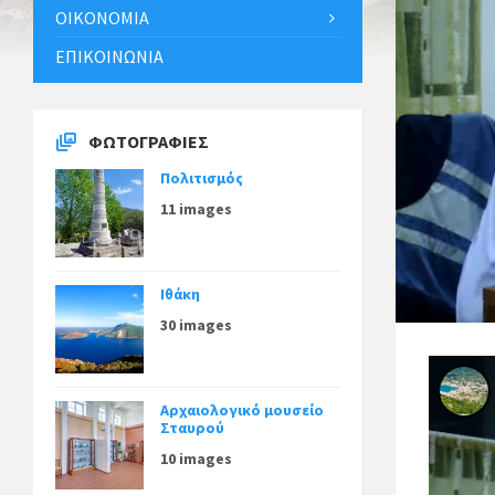
ΟΙΚΟΝΟΜΊΑ
ΕΠΙΚΟΙΝΩΝΊΑ
ΦΩΤΟΓΡΑΦΊΕΣ
Πολιτισμός
11 images
Ιθάκη
30 images
Αρχαιολογικό μουσείο
Σταυρού
10 images