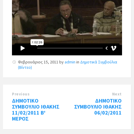
Φεβρουάριος 15, 2011
by
admin
in
Δημοτικά Συμβούλια
(Βίντεο)
Previous
Next
ΔΗΜΟΤΙΚΟ
ΔΗΜΟΤΙΚΟ
ΣΥΜΒΟΥΛΙΟ ΙΘΑΚΗΣ
ΣΥΜΒΟΥΛΙΟ ΙΘΑΚΗΣ
11/02/2011 Β'
06/02/2011
ΜΕΡΟΣ