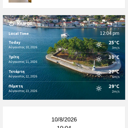
ΚΑΙΡΌΣ
12:04 pm
Local Time
25°C
Today
Αύγουστος 10, 2026
3m/s
30°C
Τρίτη
Αύγουστος 11, 2026
4m/s
27°C
Τετάρτη
Αύγουστος 12, 2026
6m/s
29°C
Πέμπτη
Αύγουστος 13, 2026
2m/s
10/8/2026
10:04