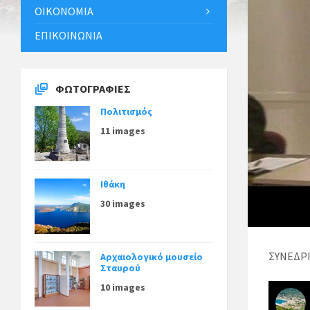
ΟΙΚΟΝΟΜΊΑ
ΕΠΙΚΟΙΝΩΝΊΑ
ΦΩΤΟΓΡΑΦΊΕΣ
Πολιτισμός
11 images
Ιθάκη
30 images
ΣΥΝΕΔΡ
Αρχαιολογικό μουσείο
Σταυρού
10 images