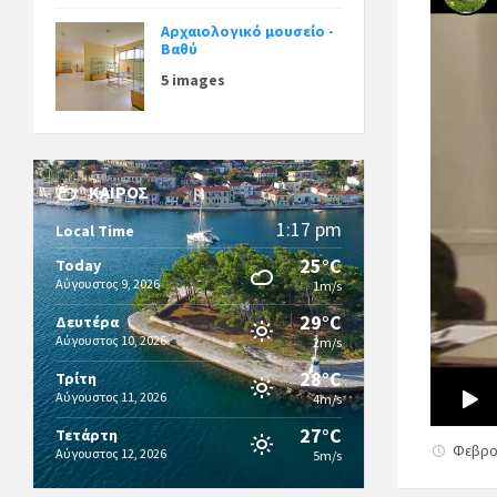
Αρχαιολογικό μουσείο -
Βαθύ
5 images
ΚΑΙΡΌΣ
1:17 pm
Local Time
25°C
Today
Αύγουστος 9, 2026
1m/s
29°C
Δευτέρα
Αύγουστος 10, 2026
2m/s
28°C
Τρίτη
Αύγουστος 11, 2026
4m/s
27°C
Τετάρτη
Φεβρο
Αύγουστος 12, 2026
5m/s