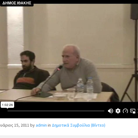
υάριος 15, 2011
by
admin
in
Δημοτικά Συμβούλια (Βίντεο)