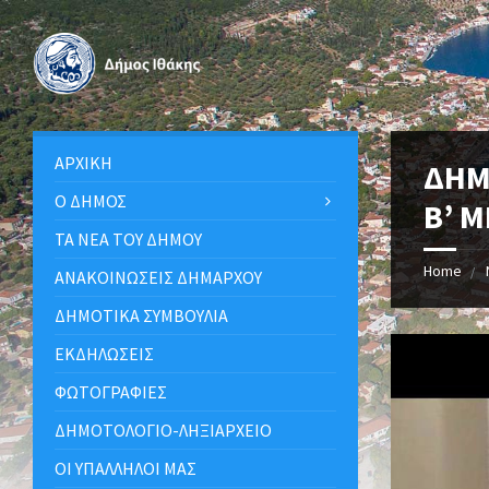
ΑΡΧΙΚΉ
ΔΗΜ
Ο ΔΉΜΟΣ
Β’ 
ΤΑ ΝΈΑ ΤΟΥ ΔΉΜΟΥ
Home
ΑΝΑΚΟΙΝΩΣΕΙΣ ΔΗΜΑΡΧΟΥ
ΔΗΜΟΤΙΚΆ ΣΥΜΒΟΎΛΙΑ
ΕΚΔΗΛΏΣΕΙΣ
ΦΩΤΟΓΡΑΦΊΕΣ
ΔΗΜΟΤΟΛΌΓΙΟ-ΛΗΞΙΑΡΧΕΊΟ
ΟΙ ΥΠΆΛΛΗΛΟΙ ΜΑΣ