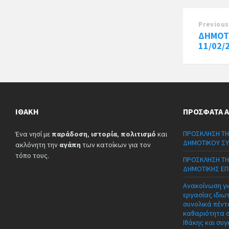
Previous
ΔΗΜΟΤ
11/02/
ΙΘΆΚΗ
ΠΡΌΣΦΑΤΑ 
ΠΡΟΣΚΛΗΣΗ ΤΗ
Ένα νησί με
παράδοση
,
ιστορία
,
πολιτισμό
και
ΔΗΜΟΤΙΚΟΥ ΣΥ
ακλόνητη την
αγάπη
των κατοίκων για τον
τόπο τους.
ΠΡΟΣΚΛΗΣΗ ΤΗ
ΔΗΜΟΤΙΚΗΣ ΕΠ
Ανακοίνωση γι
εργασίας ιδιω
συνολικά πέντε
καθαριότητα 
Ιθάκης και συγ