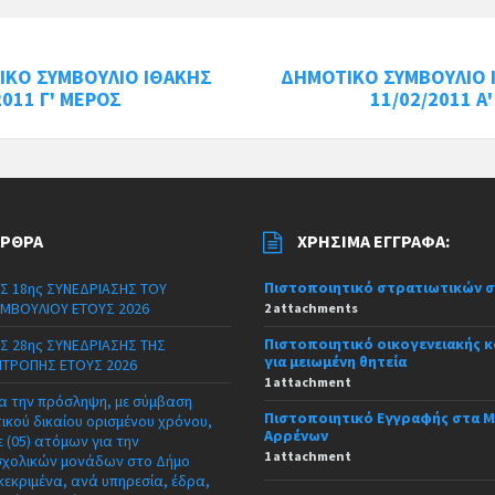
ΙΚΟ ΣΥΜΒΟΥΛΙΟ ΙΘΑΚΗΣ
ΔΗΜΟΤΙΚΟ ΣΥΜΒΟΥΛΙΟ 
2011 Γ' ΜΕΡΟΣ
11/02/2011 Α
ΆΡΘΡΑ
ΧΡΉΣΙΜΑ ΈΓΓΡΑΦΑ:
Πιστοποιητικό στρατιωτικών 
Σ 18ης ΣΥΝΕΔΡΙΑΣΗΣ ΤΟΥ
ΜΒΟΥΛΙΟΥ ΕΤΟΥΣ 2026
2 attachments
Πιστοποιητικό οικογενειακής 
Σ 28ης ΣΥΝΕΔΡΙΑΣΗΣ ΤΗΣ
για μειωμένη θητεία
ΙΤΡΟΠΗΣ ΕΤΟΥΣ 2026
1 attachment
α την πρόσληψη, με σύμβαση
Πιστοποιητικό Εγγραφής στα 
τικού δικαίου ορισμένου χρόνου,
Αρρένων
 (05) ατόμων για την
1 attachment
σχολικών μονάδων στο Δήμο
κεκριμένα, ανά υπηρεσία, έδρα,