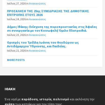
Ιούλιος 27, 2026
in
Ανακοινώσεις
ΠΡΟΣΚΛΗΣΗ ΤΗΣ 25ης ΣΥΝΕΔΡΙΑΣΗΣ ΤΗΣ ΔΗΜΟΤΙΚΗΣ
ΕΠΙΤΡΟΠΗΣ ΕΤΟΥΣ 2026
Ιούλιος 24, 2026
in
Ανακοινώσεις
Δήμος Ιθάκης: Ενίσχυση της πυροπροστασίας στις Άφαλες
σε συνεργασία με τον Κοινωφελή Όμιλο Πλατρειθιά.
Ιούλιος 23, 2026
in
Ανακοινώσεις
Ορισμός του Τρέλλη Ιωάννη του Θεοδώρου ως
Αντιδήμαρχου Ύδρευσης, και Παιδείας.
Ιούλιος 21, 2026
in
Ανακοινώσεις
MORE POSTS
ΙΘΆΚΗ
Ένα νησί με
παράδοση
,
ιστορία
,
πολιτισμό
και ακλόνητη την
αγάπη
των κατοίκων για τον τόπο τους.