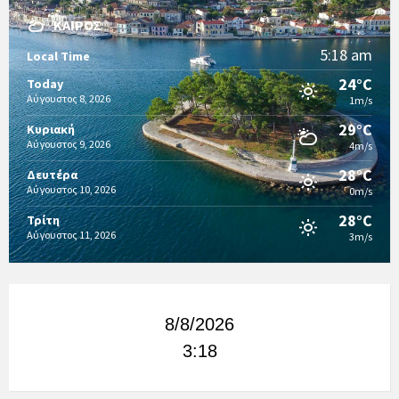
ΚΑΙΡΌΣ
5:18 am
Local Time
24°C
Today
Αύγουστος 8, 2026
1m/s
29°C
Κυριακή
Αύγουστος 9, 2026
4m/s
28°C
Δευτέρα
Αύγουστος 10, 2026
0m/s
28°C
Τρίτη
Αύγουστος 11, 2026
3m/s
8/8/2026
3:18