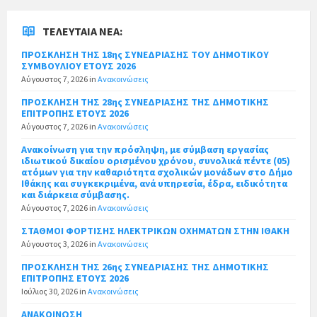
ΤΕΛΕΥΤΑΊΑ ΝΈΑ:
ΠΡΟΣΚΛΗΣΗ ΤΗΣ 18ης ΣΥΝΕΔΡΙΑΣΗΣ ΤΟΥ ΔΗΜΟΤΙΚΟΥ
ΣΥΜΒΟΥΛΙΟΥ ΕΤΟΥΣ 2026
Αύγουστος 7, 2026
in
Ανακοινώσεις
ΠΡΟΣΚΛΗΣΗ ΤΗΣ 28ης ΣΥΝΕΔΡΙΑΣΗΣ ΤΗΣ ΔΗΜΟΤΙΚΗΣ
ΕΠΙΤΡΟΠΗΣ ΕΤΟΥΣ 2026
Αύγουστος 7, 2026
in
Ανακοινώσεις
Ανακοίνωση για την πρόσληψη, με σύμβαση εργασίας
ιδιωτικού δικαίου ορισμένου χρόνου, συνολικά πέντε (05)
ατόμων για την καθαριότητα σχολικών μονάδων στο Δήμο
Ιθάκης και συγκεκριμένα, ανά υπηρεσία, έδρα, ειδικότητα
και διάρκεια σύμβασης.
Αύγουστος 7, 2026
in
Ανακοινώσεις
ΣΤΑΘΜΟΙ ΦΟΡΤΙΣΗΣ ΗΛΕΚΤΡΙΚΩΝ ΟΧΗΜΑΤΩΝ ΣΤΗΝ ΙΘΑΚΗ
Αύγουστος 3, 2026
in
Ανακοινώσεις
ΠΡΟΣΚΛΗΣΗ ΤΗΣ 26ης ΣΥΝΕΔΡΙΑΣΗΣ ΤΗΣ ΔΗΜΟΤΙΚΗΣ
ΕΠΙΤΡΟΠΗΣ ΕΤΟΥΣ 2026
Ιούλιος 30, 2026
in
Ανακοινώσεις
ΑΝΑΚΟΙΝΩΣΗ