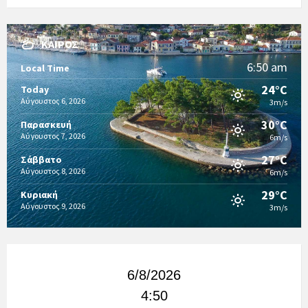
ΚΑΙΡΌΣ
6:50 am
Local Time
24°C
Today
Αύγουστος 6, 2026
3m/s
30°C
Παρασκευή
Αύγουστος 7, 2026
6m/s
27°C
Σάββατο
Αύγουστος 8, 2026
6m/s
29°C
Κυριακή
Αύγουστος 9, 2026
3m/s
6/8/2026
4:50