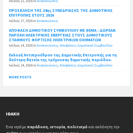
Ιούλιος 21, 2026
in
Ανακοινώσεις
ΠΡΟΣΚΛΗΣΗ ΤΗΣ 24ης ΣΥΝΕΔΡΙΑΣΗΣ ΤΗΣ ΔΗΜΟΤΙΚΗΣ
ΕΠΙΤΡΟΠΗΣ ΕΤΟΥΣ 2026
Ιούλιος 17, 2026
in
Ανακοινώσεις
ΑΠΟΦΑΣΗ ΔΗΜΟΤΙΚΟΥ ΣΥΜΒΟΥΛΙΟΥ ΜΕ ΘΕΜΑ : ΔΩΡΕΑΝ
ΠΑΡΟΧΗ ΗΛΕΚΤΡΙΚΗΣ ΕΝΕΡΓΕΙΑΣ ΣΤΟΥΣ ΔΗΜΟΤΙΚΟΥΣ
ΣΤΑΘΜΟΥΣ ΦΟΡΤΙΣΗΣ ΗΛΕΚΤΡΙΚΩΝ ΟΧΗΜΑΤΩΝ
Ιούλιος 14, 2026
in
Ανακοινώσεις
,
Αποφάσεις Δημοτικού Συμβουλίου
Εκλογή Αντιπροέδρου της Δημοτικής Επιτροπής για τη
δεύτερη θητεία της τρέχουσας δημοτικής περιόδου.
Ιούλιος 14, 2026
in
Ανακοινώσεις
,
Αποφάσεις Δημοτικού Συμβουλίου
MORE POSTS
ΙΘΆΚΗ
Ένα νησί με
παράδοση
,
ιστορία
,
πολιτισμό
και ακλόνητη την
αγάπη
των κατοίκων για τον τόπο τους.