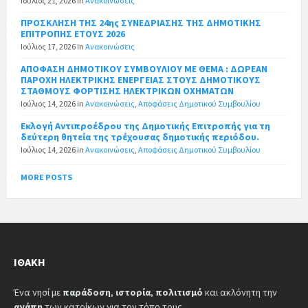
Ιούλιος 21, 2026
in
Ανακοινώσεις
ΠΡΟΣΚΛΗΣΗ ΤΗΣ 24ης ΣΥΝΕΔΡΙΑΣΗΣ ΤΗΣ ΔΗΜΟΤΙΚΗΣ
ΕΠΙΤΡΟΠΗΣ ΕΤΟΥΣ 2026
Ιούλιος 17, 2026
in
Ανακοινώσεις
ΑΠΟΦΑΣΗ ΔΗΜΟΤΙΚΟΥ ΣΥΜΒΟΥΛΙΟΥ ΜΕ ΘΕΜΑ : ΔΩΡΕΑΝ
ΠΑΡΟΧΗ ΗΛΕΚΤΡΙΚΗΣ ΕΝΕΡΓΕΙΑΣ ΣΤΟΥΣ ΔΗΜΟΤΙΚΟΥΣ
ΣΤΑΘΜΟΥΣ ΦΟΡΤΙΣΗΣ ΗΛΕΚΤΡΙΚΩΝ ΟΧΗΜΑΤΩΝ
Ιούλιος 14, 2026
in
Ανακοινώσεις
,
Αποφάσεις Δημοτικού Συμβουλίου
Εκλογή Αντιπροέδρου της Δημοτικής Επιτροπής για τη
δεύτερη θητεία της τρέχουσας δημοτικής περιόδου.
Ιούλιος 14, 2026
in
Ανακοινώσεις
,
Αποφάσεις Δημοτικού Συμβουλίου
MORE POSTS
ΙΘΆΚΗ
Ένα νησί με
παράδοση
,
ιστορία
,
πολιτισμό
και ακλόνητη την
αγάπη
των κατοίκων για τον τόπο τους.