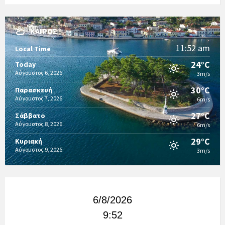
ΚΑΙΡΌΣ
11:52 am
Local Time
24°C
Today
Αύγουστος 6, 2026
3m/s
30°C
Παρασκευή
Αύγουστος 7, 2026
6m/s
27°C
Σάββατο
Αύγουστος 8, 2026
6m/s
29°C
Κυριακή
Αύγουστος 9, 2026
3m/s
6/8/2026
9:52