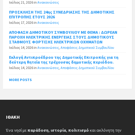
Ιούλιος 21, 2026
in
Ανακοινώσεις
ΠΡΟΣΚΛΗΣΗ ΤΗΣ 24ης ΣΥΝΕΔΡΙΑΣΗΣ ΤΗΣ ΔΗΜΟΤΙΚΗΣ
ΕΠΙΤΡΟΠΗΣ ΕΤΟΥΣ 2026
Ιούλιος 17, 2026
in
Ανακοινώσεις
ΑΠΟΦΑΣΗ ΔΗΜΟΤΙΚΟΥ ΣΥΜΒΟΥΛΙΟΥ ΜΕ ΘΕΜΑ : ΔΩΡΕΑΝ
ΠΑΡΟΧΗ ΗΛΕΚΤΡΙΚΗΣ ΕΝΕΡΓΕΙΑΣ ΣΤΟΥΣ ΔΗΜΟΤΙΚΟΥΣ
ΣΤΑΘΜΟΥΣ ΦΟΡΤΙΣΗΣ ΗΛΕΚΤΡΙΚΩΝ ΟΧΗΜΑΤΩΝ
Ιούλιος 14, 2026
in
Ανακοινώσεις
,
Αποφάσεις Δημοτικού Συμβουλίου
Εκλογή Αντιπροέδρου της Δημοτικής Επιτροπής για τη
δεύτερη θητεία της τρέχουσας δημοτικής περιόδου.
Ιούλιος 14, 2026
in
Ανακοινώσεις
,
Αποφάσεις Δημοτικού Συμβουλίου
MORE POSTS
ΙΘΆΚΗ
Ένα νησί με
παράδοση
,
ιστορία
,
πολιτισμό
και ακλόνητη την