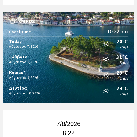
ΚΑΙΡΌΣ
10:22 am
Local Time
24°C
Today
Αύγουστος 7, 2026
2m/s
31°C
Σάββατο
Αύγουστος 8, 2026
5m/s
29°C
Κυριακή
Αύγουστος 9, 2026
1m/s
29°C
Δευτέρα
Αύγουστος 10, 2026
2m/s
7/8/2026
8:22