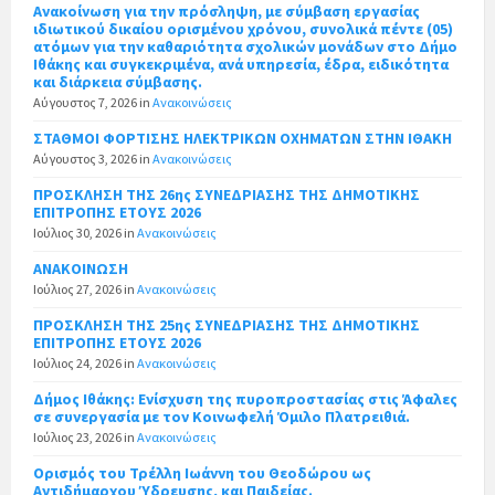
Ανακοίνωση για την πρόσληψη, με σύμβαση εργασίας
ιδιωτικού δικαίου ορισμένου χρόνου, συνολικά πέντε (05)
ατόμων για την καθαριότητα σχολικών μονάδων στο Δήμο
Ιθάκης και συγκεκριμένα, ανά υπηρεσία, έδρα, ειδικότητα
και διάρκεια σύμβασης.
Αύγουστος 7, 2026
in
Ανακοινώσεις
ΣΤΑΘΜΟΙ ΦΟΡΤΙΣΗΣ ΗΛΕΚΤΡΙΚΩΝ ΟΧΗΜΑΤΩΝ ΣΤΗΝ ΙΘΑΚΗ
Αύγουστος 3, 2026
in
Ανακοινώσεις
ΠΡΟΣΚΛΗΣΗ ΤΗΣ 26ης ΣΥΝΕΔΡΙΑΣΗΣ ΤΗΣ ΔΗΜΟΤΙΚΗΣ
ΕΠΙΤΡΟΠΗΣ ΕΤΟΥΣ 2026
Ιούλιος 30, 2026
in
Ανακοινώσεις
ΑΝΑΚΟΙΝΩΣΗ
Ιούλιος 27, 2026
in
Ανακοινώσεις
ΠΡΟΣΚΛΗΣΗ ΤΗΣ 25ης ΣΥΝΕΔΡΙΑΣΗΣ ΤΗΣ ΔΗΜΟΤΙΚΗΣ
ΕΠΙΤΡΟΠΗΣ ΕΤΟΥΣ 2026
Ιούλιος 24, 2026
in
Ανακοινώσεις
Δήμος Ιθάκης: Ενίσχυση της πυροπροστασίας στις Άφαλες
σε συνεργασία με τον Κοινωφελή Όμιλο Πλατρειθιά.
Ιούλιος 23, 2026
in
Ανακοινώσεις
Ορισμός του Τρέλλη Ιωάννη του Θεοδώρου ως
Αντιδήμαρχου Ύδρευσης, και Παιδείας.