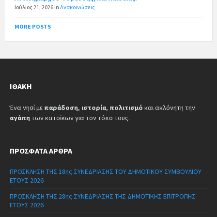
Ιούλιος 21, 2026
in
Ανακοινώσεις
MORE POSTS
ΙΘΆΚΗ
Ένα νησί με
παράδοση
,
ιστορία
,
πολιτισμό
και ακλόνητη την
αγάπη
των κατοίκων για τον τόπο τους.
ΠΡΌΣΦΑΤΑ ΆΡΘΡΑ
ΠΡΟΣΚΛΗΣΗ ΤΗΣ 18ης ΣΥΝΕΔΡΙΑΣΗΣ ΤΟΥ ΔΗΜΟΤΙΚΟΥ ΣΥΜΒΟΥΛΙΟΥ
ΕΤΟΥΣ 2026
ΠΡΟΣΚΛΗΣΗ ΤΗΣ 28ης ΣΥΝΕΔΡΙΑΣΗΣ ΤΗΣ ΔΗΜΟΤΙΚΗΣ ΕΠΙΤΡΟΠΗΣ
ΕΤΟΥΣ 2026