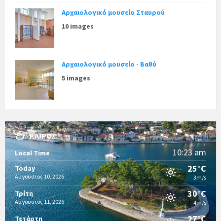
Αρχαιολογικό μουσείο Σταυρού
10 images
Αρχαιολογικό μουσείο - Βαθύ
5 images
ΚΑΙΡΌΣ
10:23 am
Local Time
25°C
Today
Αύγουστος 10, 2026
3m/s
30°C
Τρίτη
Αύγουστος 11, 2026
4m/s
27°C
Τετάρτη