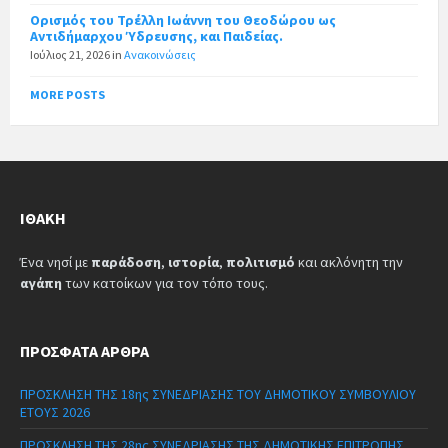
Ορισμός του Τρέλλη Ιωάννη του Θεοδώρου ως
Αντιδήμαρχου Ύδρευσης, και Παιδείας.
Ιούλιος 21, 2026
in
Ανακοινώσεις
MORE POSTS
ΙΘΆΚΗ
Ένα νησί με
παράδοση
,
ιστορία
,
πολιτισμό
και ακλόνητη την
αγάπη
των κατοίκων για τον τόπο τους.
ΠΡΌΣΦΑΤΑ ΆΡΘΡΑ
ΠΡΟΣΚΛΗΣΗ ΤΗΣ 18ης ΣΥΝΕΔΡΙΑΣΗΣ ΤΟΥ ΔΗΜΟΤΙΚΟΥ ΣΥΜΒΟΥΛΙΟΥ
ΕΤΟΥΣ 2026
ΠΡΟΣΚΛΗΣΗ ΤΗΣ 28ης ΣΥΝΕΔΡΙΑΣΗΣ ΤΗΣ ΔΗΜΟΤΙΚΗΣ ΕΠΙΤΡΟΠΗΣ