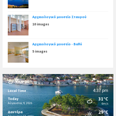
Αρχαιολογικό μουσείο Σταυρού
10 images
Αρχαιολογικό μουσείο - Βαθύ
5 images
ΚΑΙΡΌΣ
4:37 pm
Local Time
31°C
Today
Αύγουστος 9, 2026
6m/s
29°C
Δευτέρα