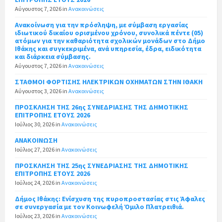
Αύγουστος 7, 2026
in
Ανακοινώσεις
Ανακοίνωση για την πρόσληψη, με σύμβαση εργασίας
ιδιωτικού δικαίου ορισμένου χρόνου, συνολικά πέντε (05)
ατόμων για την καθαριότητα σχολικών μονάδων στο Δήμο
Ιθάκης και συγκεκριμένα, ανά υπηρεσία, έδρα, ειδικότητα
και διάρκεια σύμβασης.
Αύγουστος 7, 2026
in
Ανακοινώσεις
ΣΤΑΘΜΟΙ ΦΟΡΤΙΣΗΣ ΗΛΕΚΤΡΙΚΩΝ ΟΧΗΜΑΤΩΝ ΣΤΗΝ ΙΘΑΚΗ
Αύγουστος 3, 2026
in
Ανακοινώσεις
ΠΡΟΣΚΛΗΣΗ ΤΗΣ 26ης ΣΥΝΕΔΡΙΑΣΗΣ ΤΗΣ ΔΗΜΟΤΙΚΗΣ
ΕΠΙΤΡΟΠΗΣ ΕΤΟΥΣ 2026
Ιούλιος 30, 2026
in
Ανακοινώσεις
ΑΝΑΚΟΙΝΩΣΗ
Ιούλιος 27, 2026
in
Ανακοινώσεις
ΠΡΟΣΚΛΗΣΗ ΤΗΣ 25ης ΣΥΝΕΔΡΙΑΣΗΣ ΤΗΣ ΔΗΜΟΤΙΚΗΣ
ΕΠΙΤΡΟΠΗΣ ΕΤΟΥΣ 2026
Ιούλιος 24, 2026
in
Ανακοινώσεις
Δήμος Ιθάκης: Ενίσχυση της πυροπροστασίας στις Άφαλες
σε συνεργασία με τον Κοινωφελή Όμιλο Πλατρειθιά.
Ιούλιος 23, 2026
in
Ανακοινώσεις