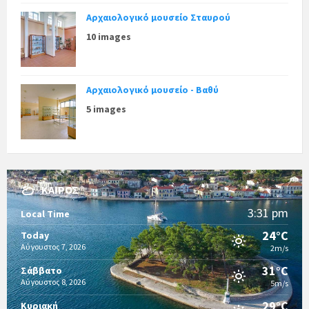
Αρχαιολογικό μουσείο Σταυρού
10 images
Αρχαιολογικό μουσείο - Βαθύ
5 images
ΚΑΙΡΌΣ
3:31 pm
Local Time
24°C
Today
Αύγουστος 7, 2026
2m/s
31°C
Σάββατο
Αύγουστος 8, 2026
5m/s
29°C
Κυριακή