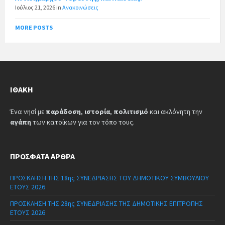
Ιούλιος 21, 2026
in
Ανακοινώσεις
MORE POSTS
ΙΘΆΚΗ
Ένα νησί με
παράδοση
,
ιστορία
,
πολιτισμό
και ακλόνητη την
αγάπη
των κατοίκων για τον τόπο τους.
ΠΡΌΣΦΑΤΑ ΆΡΘΡΑ
ΠΡΟΣΚΛΗΣΗ ΤΗΣ 18ης ΣΥΝΕΔΡΙΑΣΗΣ ΤΟΥ ΔΗΜΟΤΙΚΟΥ ΣΥΜΒΟΥΛΙΟΥ
ΕΤΟΥΣ 2026
ΠΡΟΣΚΛΗΣΗ ΤΗΣ 28ης ΣΥΝΕΔΡΙΑΣΗΣ ΤΗΣ ΔΗΜΟΤΙΚΗΣ ΕΠΙΤΡΟΠΗΣ
ΕΤΟΥΣ 2026