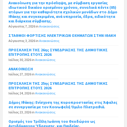
Ανακοίνωση για την πρόσληψη, με σύμβαση εργασίας
ιδιωτικού δικαίου ορισμένου χρόνου, συνολικά πέντε (05)
ατόμων για την καθαριότητα σχολικών μονάδων στο Δήμο
Ιθάκης και συγκεκριμένα, ανά υπηρεσία, έδρα, ειδικότητα
και διάρκεια σύμβασης.
Αύγουστος 7, 2026
in
Ανακοινώσεις
ΣΤΑΘΜΟΙ ΦΟΡΤΙΣΗΣ ΗΛΕΚΤΡΙΚΩΝ ΟΧΗΜΑΤΩΝ ΣΤΗΝ ΙΘΑΚΗ
Αύγουστος 3, 2026
in
Ανακοινώσεις
ΠΡΟΣΚΛΗΣΗ ΤΗΣ 26ης ΣΥΝΕΔΡΙΑΣΗΣ ΤΗΣ ΔΗΜΟΤΙΚΗΣ
ΕΠΙΤΡΟΠΗΣ ΕΤΟΥΣ 2026
Ιούλιος 30, 2026
in
Ανακοινώσεις
ΑΝΑΚΟΙΝΩΣΗ
Ιούλιος 27, 2026
in
Ανακοινώσεις
ΠΡΟΣΚΛΗΣΗ ΤΗΣ 25ης ΣΥΝΕΔΡΙΑΣΗΣ ΤΗΣ ΔΗΜΟΤΙΚΗΣ
ΕΠΙΤΡΟΠΗΣ ΕΤΟΥΣ 2026
Ιούλιος 24, 2026
in
Ανακοινώσεις
Δήμος Ιθάκης: Ενίσχυση της πυροπροστασίας στις Άφαλες
σε συνεργασία με τον Κοινωφελή Όμιλο Πλατρειθιά.
Ιούλιος 23, 2026
in
Ανακοινώσεις
Ορισμός του Τρέλλη Ιωάννη του Θεοδώρου ως
Αντιδήμαρχου Ύδρευσης, και Παιδείας.