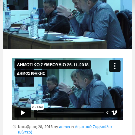
Νοέμβριος 28, 2018
by
admin
in
Δημοτικά Συμβούλια
(Βίντεο)