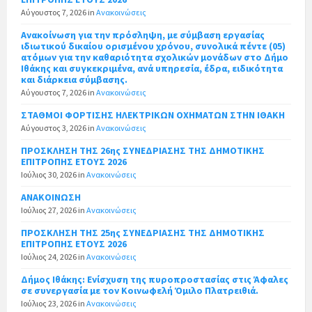
Αύγουστος 7, 2026
in
Ανακοινώσεις
Ανακοίνωση για την πρόσληψη, με σύμβαση εργασίας
ιδιωτικού δικαίου ορισμένου χρόνου, συνολικά πέντε (05)
ατόμων για την καθαριότητα σχολικών μονάδων στο Δήμο
Ιθάκης και συγκεκριμένα, ανά υπηρεσία, έδρα, ειδικότητα
και διάρκεια σύμβασης.
Αύγουστος 7, 2026
in
Ανακοινώσεις
ΣΤΑΘΜΟΙ ΦΟΡΤΙΣΗΣ ΗΛΕΚΤΡΙΚΩΝ ΟΧΗΜΑΤΩΝ ΣΤΗΝ ΙΘΑΚΗ
Αύγουστος 3, 2026
in
Ανακοινώσεις
ΠΡΟΣΚΛΗΣΗ ΤΗΣ 26ης ΣΥΝΕΔΡΙΑΣΗΣ ΤΗΣ ΔΗΜΟΤΙΚΗΣ
ΕΠΙΤΡΟΠΗΣ ΕΤΟΥΣ 2026
Ιούλιος 30, 2026
in
Ανακοινώσεις
ΑΝΑΚΟΙΝΩΣΗ
Ιούλιος 27, 2026
in
Ανακοινώσεις
ΠΡΟΣΚΛΗΣΗ ΤΗΣ 25ης ΣΥΝΕΔΡΙΑΣΗΣ ΤΗΣ ΔΗΜΟΤΙΚΗΣ
ΕΠΙΤΡΟΠΗΣ ΕΤΟΥΣ 2026
Ιούλιος 24, 2026
in
Ανακοινώσεις
Δήμος Ιθάκης: Ενίσχυση της πυροπροστασίας στις Άφαλες
σε συνεργασία με τον Κοινωφελή Όμιλο Πλατρειθιά.
Ιούλιος 23, 2026
in
Ανακοινώσεις