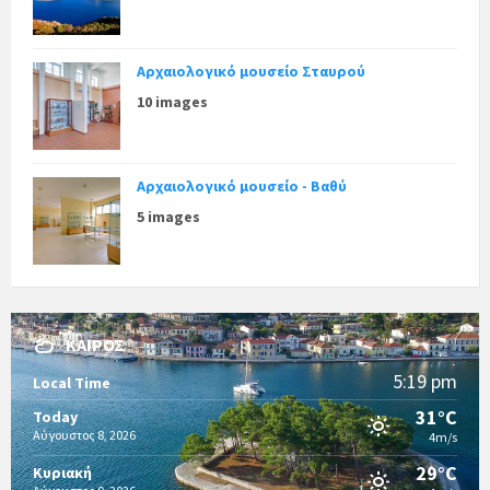
Αρχαιολογικό μουσείο Σταυρού
10 images
Αρχαιολογικό μουσείο - Βαθύ
5 images
ΚΑΙΡΌΣ
5:19 pm
Local Time
31°C
Today
Αύγουστος 8, 2026
4m/s
29°C
Κυριακή