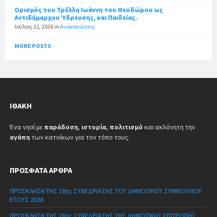
Ορισμός του Τρέλλη Ιωάννη του Θεοδώρου ως
Αντιδήμαρχου Ύδρευσης, και Παιδείας.
Ιούλιος 21, 2026
in
Ανακοινώσεις
MORE POSTS
ΙΘΆΚΗ
Ένα νησί με
παράδοση
,
ιστορία
,
πολιτισμό
και ακλόνητη την
αγάπη
των κατοίκων για τον τόπο τους.
ΠΡΌΣΦΑΤΑ ΆΡΘΡΑ
ΠΡΟΣΚΛΗΣΗ ΤΗΣ 18ης ΣΥΝΕΔΡΙΑΣΗΣ ΤΟΥ ΔΗΜΟΤΙΚΟΥ ΣΥΜΒΟΥΛΙΟΥ
ΕΤΟΥΣ 2026
ΠΡΟΣΚΛΗΣΗ ΤΗΣ 28ης ΣΥΝΕΔΡΙΑΣΗΣ ΤΗΣ ΔΗΜΟΤΙΚΗΣ ΕΠΙΤΡΟΠΗΣ