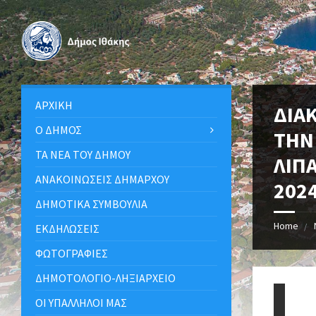
ΑΡΧΙΚΉ
ΔΙΑ
Ο ΔΉΜΟΣ
ΤΗΝ
ΤΑ ΝΈΑ ΤΟΥ ΔΉΜΟΥ
ΛΙΠ
ΑΝΑΚΟΙΝΩΣΕΙΣ ΔΗΜΑΡΧΟΥ
202
ΔΗΜΟΤΙΚΆ ΣΥΜΒΟΎΛΙΑ
Home
ΕΚΔΗΛΏΣΕΙΣ
ΦΩΤΟΓΡΑΦΊΕΣ
ΔΗΜΟΤΟΛΌΓΙΟ-ΛΗΞΙΑΡΧΕΊΟ
ΟΙ ΥΠΆΛΛΗΛΟΙ ΜΑΣ