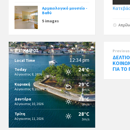
Κατεβάσ
Αρχαιολογικό μουσείο -
Βαθύ
5 images
Απρίλι
ΚΑΙΡΌΣ
Previous
ΔΕΛΤΙΟ
12:34 pm
Local Time
ΚΟΙΝΩ
ΓΙΑ ΤΟ
24°C
Today
Αύγουστος 8, 2026
1m/s
29°C
Κυριακή
Αύγουστος 9, 2026
4m/s
28°C
Δευτέρα
Αύγουστος 10, 2026
0m/s
28°C
Τρίτη
Αύγουστος 11, 2026
3m/s