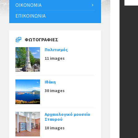
ΟΙΚΟΝΟΜΊΑ
ΕΠΙΚΟΙΝΩΝΊΑ
ΦΩΤΟΓΡΑΦΊΕΣ
Πολιτισμός
11 images
Ιθάκη
30 images
Αρχαιολογικό μουσείο
Σταυρού
10 images