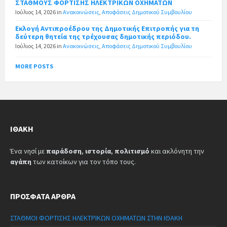
ΣΤΑΘΜΟΥΣ ΦΟΡΤΙΣΗΣ ΗΛΕΚΤΡΙΚΩΝ ΟΧΗΜΑΤΩΝ
Ιούλιος 14, 2026
in
Ανακοινώσεις
,
Αποφάσεις Δημοτικού Συμβουλίου
Εκλογή Αντιπροέδρου της Δημοτικής Επιτροπής για τη
δεύτερη θητεία της τρέχουσας δημοτικής περιόδου.
Ιούλιος 14, 2026
in
Ανακοινώσεις
,
Αποφάσεις Δημοτικού Συμβουλίου
MORE POSTS
ΙΘΆΚΗ
Ένα νησί με
παράδοση
,
ιστορία
,
πολιτισμό
και ακλόνητη την
αγάπη
των κατοίκων για τον τόπο τους.
ΠΡΌΣΦΑΤΑ ΆΡΘΡΑ
ΣΤΑΘΜΟΙ ΦΟΡΤΙΣΗΣ ΗΛΕΚΤΡΙΚΩΝ ΟΧΗΜΑΤΩΝ ΣΤΗΝ ΙΘΑΚΗ