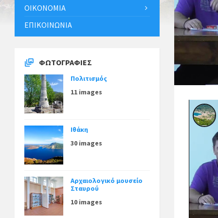
ΟΙΚΟΝΟΜΊΑ
ΕΠΙΚΟΙΝΩΝΊΑ
ΦΩΤΟΓΡΑΦΊΕΣ
Πολιτισμός
11 images
Ιθάκη
30 images
Αρχαιολογικό μουσείο
Σταυρού
10 images