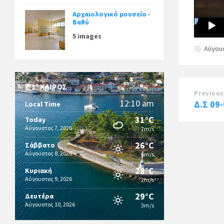
Αρχαιολογικό μουσείο -
Βαθύ
5 images
Αύγου
ΚΑΙΡΌΣ
Previous
12:10 am
Δ.Σ 09
Local Time
31°C
Today
Αύγουστος 7, 2026
7m/s
26°C
Σάββατο
Αύγουστος 8, 2026
6m/s
28°C
Κυριακή
Αύγουστος 9, 2026
2m/s
29°C
Δευτέρα
Αύγουστος 10, 2026
3m/s