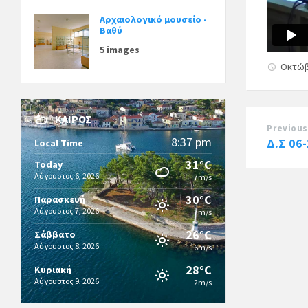
Αρχαιολογικό μουσείο -
Βαθύ
5 images
Οκτώβ
ΚΑΙΡΌΣ
Previous
8:37 pm
Δ.Σ 06
Local Time
31°C
Today
Αύγουστος 6, 2026
7m/s
30°C
Παρασκευή
Αύγουστος 7, 2026
7m/s
26°C
Σάββατο
Αύγουστος 8, 2026
6m/s
28°C
Κυριακή
Αύγουστος 9, 2026
2m/s