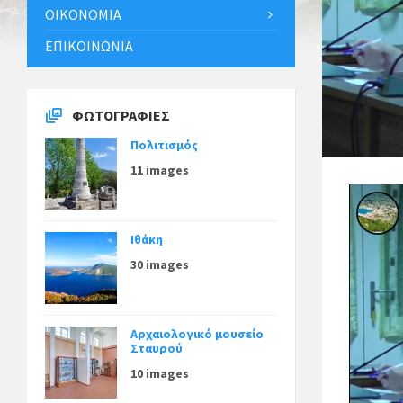
ΟΙΚΟΝΟΜΊΑ
ΕΠΙΚΟΙΝΩΝΊΑ
ΦΩΤΟΓΡΑΦΊΕΣ
Πολιτισμός
11 images
Ιθάκη
30 images
Αρχαιολογικό μουσείο
Σταυρού
10 images