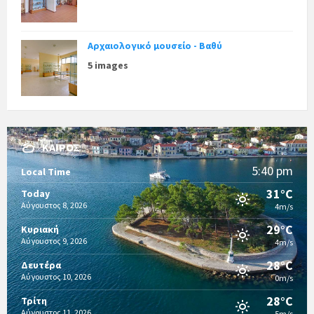
Αρχαιολογικό μουσείο - Βαθύ
5 images
ΚΑΙΡΌΣ
5:40 pm
Local Time
31°C
Today
Αύγουστος 8, 2026
4m/s
29°C
Κυριακή
Αύγουστος 9, 2026
4m/s
28°C
Δευτέρα
Αύγουστος 10, 2026
0m/s
28°C
Τρίτη
Αύγουστος 11, 2026
5m/s