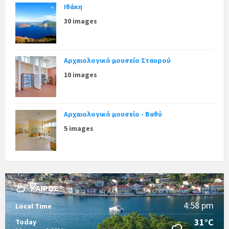
Ιθάκη
30 images
Αρχαιολογικό μουσείο Σταυρού
10 images
Αρχαιολογικό μουσείο - Βαθύ
5 images
ΚΑΙΡΌΣ
4:58 pm
Local Time
31°C
Today