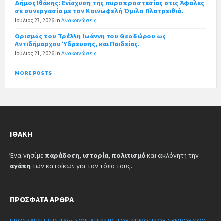
Δήμος Ιθάκης: Ενίσχυση της πυροπροστασίας στις Άφαλες
σε συνεργασία με τον Κοινωφελή Όμιλο Πλατρειθιά.
Ιούλιος 23, 2026
in
Ανακοινώσεις
Ορισμός του Τρέλλη Ιωάννη του Θεοδώρου ως
Αντιδήμαρχου Ύδρευσης, και Παιδείας.
Ιούλιος 21, 2026
in
Ανακοινώσεις
MORE POSTS
ΙΘΆΚΗ
Ένα νησί με
παράδοση
,
ιστορία
,
πολιτισμό
και ακλόνητη την
αγάπη
των κατοίκων για τον τόπο τους.
ΠΡΌΣΦΑΤΑ ΆΡΘΡΑ
ΠΡΟΣΚΛΗΣΗ ΤΗΣ 18ης ΣΥΝΕΔΡΙΑΣΗΣ ΤΟΥ ΔΗΜΟΤΙΚΟΥ ΣΥΜΒΟΥΛΙΟΥ