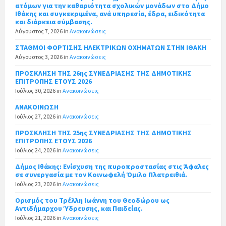
ατόμων για την καθαριότητα σχολικών μονάδων στο Δήμο
Ιθάκης και συγκεκριμένα, ανά υπηρεσία, έδρα, ειδικότητα
και διάρκεια σύμβασης.
Αύγουστος 7, 2026
in
Ανακοινώσεις
ΣΤΑΘΜΟΙ ΦΟΡΤΙΣΗΣ ΗΛΕΚΤΡΙΚΩΝ ΟΧΗΜΑΤΩΝ ΣΤΗΝ ΙΘΑΚΗ
Αύγουστος 3, 2026
in
Ανακοινώσεις
ΠΡΟΣΚΛΗΣΗ ΤΗΣ 26ης ΣΥΝΕΔΡΙΑΣΗΣ ΤΗΣ ΔΗΜΟΤΙΚΗΣ
ΕΠΙΤΡΟΠΗΣ ΕΤΟΥΣ 2026
Ιούλιος 30, 2026
in
Ανακοινώσεις
ΑΝΑΚΟΙΝΩΣΗ
Ιούλιος 27, 2026
in
Ανακοινώσεις
ΠΡΟΣΚΛΗΣΗ ΤΗΣ 25ης ΣΥΝΕΔΡΙΑΣΗΣ ΤΗΣ ΔΗΜΟΤΙΚΗΣ
ΕΠΙΤΡΟΠΗΣ ΕΤΟΥΣ 2026
Ιούλιος 24, 2026
in
Ανακοινώσεις
Δήμος Ιθάκης: Ενίσχυση της πυροπροστασίας στις Άφαλες
σε συνεργασία με τον Κοινωφελή Όμιλο Πλατρειθιά.
Ιούλιος 23, 2026
in
Ανακοινώσεις
Ορισμός του Τρέλλη Ιωάννη του Θεοδώρου ως
Αντιδήμαρχου Ύδρευσης, και Παιδείας.
Ιούλιος 21, 2026
in
Ανακοινώσεις