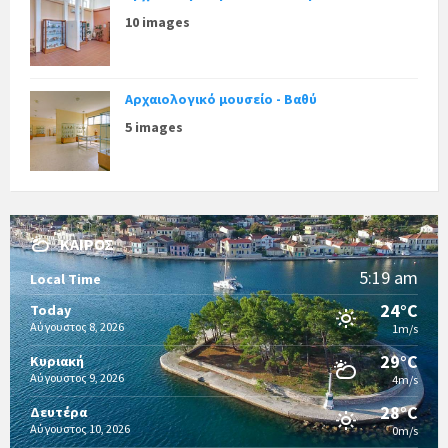
10 images
Αρχαιολογικό μουσείο - Βαθύ
5 images
ΚΑΙΡΌΣ
5:19 am
Local Time
24°C
Today
Αύγουστος 8, 2026
1m/s
29°C
Κυριακή
Αύγουστος 9, 2026
4m/s
28°C
Δευτέρα
Αύγουστος 10, 2026
0m/s