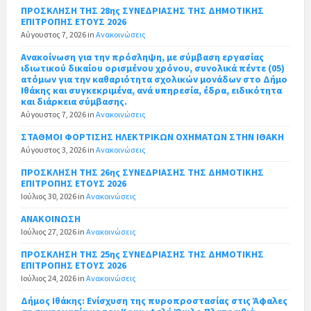
ΠΡΟΣΚΛΗΣΗ ΤΗΣ 28ης ΣΥΝΕΔΡΙΑΣΗΣ ΤΗΣ ΔΗΜΟΤΙΚΗΣ
ΕΠΙΤΡΟΠΗΣ ΕΤΟΥΣ 2026
Αύγουστος 7, 2026
in
Ανακοινώσεις
Ανακοίνωση για την πρόσληψη, με σύμβαση εργασίας
ιδιωτικού δικαίου ορισμένου χρόνου, συνολικά πέντε (05)
ατόμων για την καθαριότητα σχολικών μονάδων στο Δήμο
Ιθάκης και συγκεκριμένα, ανά υπηρεσία, έδρα, ειδικότητα
και διάρκεια σύμβασης.
Αύγουστος 7, 2026
in
Ανακοινώσεις
ΣΤΑΘΜΟΙ ΦΟΡΤΙΣΗΣ ΗΛΕΚΤΡΙΚΩΝ ΟΧΗΜΑΤΩΝ ΣΤΗΝ ΙΘΑΚΗ
Αύγουστος 3, 2026
in
Ανακοινώσεις
ΠΡΟΣΚΛΗΣΗ ΤΗΣ 26ης ΣΥΝΕΔΡΙΑΣΗΣ ΤΗΣ ΔΗΜΟΤΙΚΗΣ
ΕΠΙΤΡΟΠΗΣ ΕΤΟΥΣ 2026
Ιούλιος 30, 2026
in
Ανακοινώσεις
ΑΝΑΚΟΙΝΩΣΗ
Ιούλιος 27, 2026
in
Ανακοινώσεις
ΠΡΟΣΚΛΗΣΗ ΤΗΣ 25ης ΣΥΝΕΔΡΙΑΣΗΣ ΤΗΣ ΔΗΜΟΤΙΚΗΣ
ΕΠΙΤΡΟΠΗΣ ΕΤΟΥΣ 2026
Ιούλιος 24, 2026
in
Ανακοινώσεις
Δήμος Ιθάκης: Ενίσχυση της πυροπροστασίας στις Άφαλες