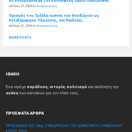
σε συνεργασία με τον Κοινωφελή Όμιλο Πλατρειθιά.
Ιούλιος 23, 2026
in
Ανακοινώσεις
Ορισμός του Τρέλλη Ιωάννη του Θεοδώρου ως
Αντιδήμαρχου Ύδρευσης, και Παιδείας.
Ιούλιος 21, 2026
in
Ανακοινώσεις
MORE POSTS
ΙΘΆΚΗ
Ένα νησί με
παράδοση
,
ιστορία
,
πολιτισμό
και ακλόνητη την
αγάπη
των κατοίκων για τον τόπο τους.
ΠΡΌΣΦΑΤΑ ΆΡΘΡΑ
ΠΡΟΣΚΛΗΣΗ ΤΗΣ 18ης ΣΥΝΕΔΡΙΑΣΗΣ ΤΟΥ ΔΗΜΟΤΙΚΟΥ ΣΥΜΒΟΥΛΙΟΥ
ΕΤΟΥΣ 2026