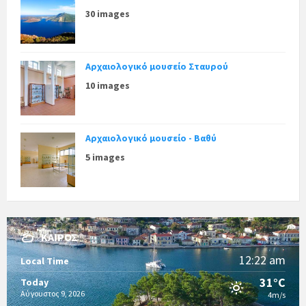
30 images
Αρχαιολογικό μουσείο Σταυρού
10 images
Αρχαιολογικό μουσείο - Βαθύ
5 images
ΚΑΙΡΌΣ
12:22 am
Local Time
31°C
Today
Αύγουστος 9, 2026
4m/s