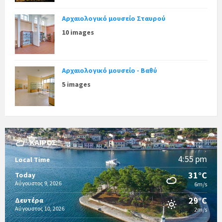
Αρχαιολογικό μουσείο Σταυρού
10 images
Αρχαιολογικό μουσείο - Βαθύ
5 images
ΚΑΙΡΌΣ
4:55 pm
Local Time
31°C
Today
Αύγουστος 9, 2026
6m/s
29°C
Δευτέρα
Αύγουστος 10, 2026
2m/s