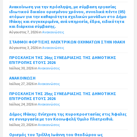
Ανακοίνωση για την πρόσληψη, με σύμβαση εργασίας
ιδιωτικού δικαίου ορισμένου χρόνου, συνολικά πέντε (05)
ατόμων για την καθαριότητα σχολικών μονάδων στο Δήμο
Ιθάκης και συγκεκριμένα, ανά υπηρεσία, έδρα, ειδικότητα
και διάρκεια σύμβασης.
Αύγουστος 7, 2026
in
Ανακοινώσεις
ΣΤΑΘΜΟΙ ΦΟΡΤΙΣΗΣ ΗΛΕΚΤΡΙΚΩΝ ΟΧΗΜΑΤΩΝ ΣΤΗΝ ΙΘΑΚΗ
Αύγουστος 3, 2026
in
Ανακοινώσεις
ΠΡΟΣΚΛΗΣΗ ΤΗΣ 26ης ΣΥΝΕΔΡΙΑΣΗΣ ΤΗΣ ΔΗΜΟΤΙΚΗΣ
ΕΠΙΤΡΟΠΗΣ ΕΤΟΥΣ 2026
Ιούλιος 30, 2026
in
Ανακοινώσεις
ΑΝΑΚΟΙΝΩΣΗ
Ιούλιος 27, 2026
in
Ανακοινώσεις
ΠΡΟΣΚΛΗΣΗ ΤΗΣ 25ης ΣΥΝΕΔΡΙΑΣΗΣ ΤΗΣ ΔΗΜΟΤΙΚΗΣ
ΕΠΙΤΡΟΠΗΣ ΕΤΟΥΣ 2026
Ιούλιος 24, 2026
in
Ανακοινώσεις
Δήμος Ιθάκης: Ενίσχυση της πυροπροστασίας στις Άφαλες
σε συνεργασία με τον Κοινωφελή Όμιλο Πλατρειθιά.
Ιούλιος 23, 2026
in
Ανακοινώσεις
Ορισμός του Τρέλλη Ιωάννη του Θεοδώρου ως