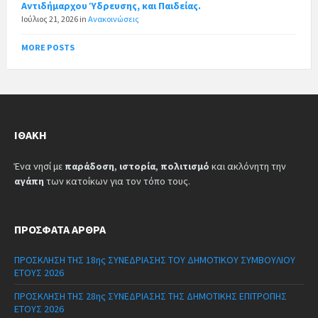
Αντιδήμαρχου Ύδρευσης, και Παιδείας.
Ιούλιος 21, 2026
in
Ανακοινώσεις
MORE POSTS
ΙΘΆΚΗ
Ένα νησί με
παράδοση
,
ιστορία
,
πολιτισμό
και ακλόνητη την
αγάπη
των κατοίκων για τον τόπο τους.
ΠΡΌΣΦΑΤΑ ΆΡΘΡΑ
ΠΡΟΣΚΛΗΣΗ ΤΗΣ 18ης ΣΥΝΕΔΡΙΑΣΗΣ ΤΟΥ ΔΗΜΟΤΙΚΟΥ ΣΥΜΒΟΥΛΙΟΥ
ΕΤΟΥΣ 2026
ΠΡΟΣΚΛΗΣΗ ΤΗΣ 28ης ΣΥΝΕΔΡΙΑΣΗΣ ΤΗΣ ΔΗΜΟΤΙΚΗΣ ΕΠΙΤΡΟΠΗΣ
ΕΤΟΥΣ 2026