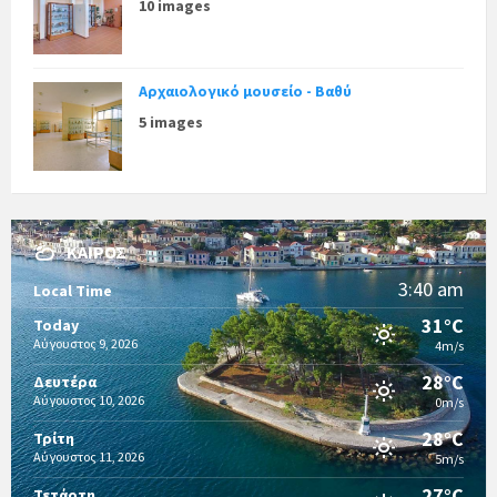
10 images
Αρχαιολογικό μουσείο - Βαθύ
5 images
ΚΑΙΡΌΣ
3:40 am
Local Time
31°C
Today
Αύγουστος 9, 2026
4m/s
28°C
Δευτέρα
Αύγουστος 10, 2026
0m/s
28°C
Τρίτη
Αύγουστος 11, 2026
5m/s
27°C
Τετάρτη