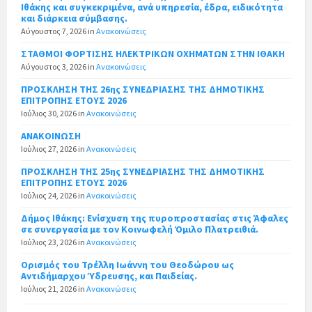
Ιθάκης και συγκεκριμένα, ανά υπηρεσία, έδρα, ειδικότητα
και διάρκεια σύμβασης.
Αύγουστος 7, 2026
in
Ανακοινώσεις
ΣΤΑΘΜΟΙ ΦΟΡΤΙΣΗΣ ΗΛΕΚΤΡΙΚΩΝ ΟΧΗΜΑΤΩΝ ΣΤΗΝ ΙΘΑΚΗ
Αύγουστος 3, 2026
in
Ανακοινώσεις
ΠΡΟΣΚΛΗΣΗ ΤΗΣ 26ης ΣΥΝΕΔΡΙΑΣΗΣ ΤΗΣ ΔΗΜΟΤΙΚΗΣ
ΕΠΙΤΡΟΠΗΣ ΕΤΟΥΣ 2026
Ιούλιος 30, 2026
in
Ανακοινώσεις
ΑΝΑΚΟΙΝΩΣΗ
Ιούλιος 27, 2026
in
Ανακοινώσεις
ΠΡΟΣΚΛΗΣΗ ΤΗΣ 25ης ΣΥΝΕΔΡΙΑΣΗΣ ΤΗΣ ΔΗΜΟΤΙΚΗΣ
ΕΠΙΤΡΟΠΗΣ ΕΤΟΥΣ 2026
Ιούλιος 24, 2026
in
Ανακοινώσεις
Δήμος Ιθάκης: Ενίσχυση της πυροπροστασίας στις Άφαλες
σε συνεργασία με τον Κοινωφελή Όμιλο Πλατρειθιά.
Ιούλιος 23, 2026
in
Ανακοινώσεις
Ορισμός του Τρέλλη Ιωάννη του Θεοδώρου ως
Αντιδήμαρχου Ύδρευσης, και Παιδείας.
Ιούλιος 21, 2026
in
Ανακοινώσεις