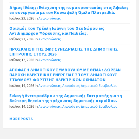
Δήμος Ιθάκης: Ενίσχυση της πυροπροστασίας στις Άφαλες
σε συνεργασία με τον Κοινωφελή Όμιλο Πλατρειθιά.
Ιούλιος 23, 2026
in
Ανακοινώσεις
Ορισμός του Τρέλλη Ιωάννη του Θεοδώρου ως
Αντιδήμαρχου Ύδρευσης, και Παιδείας.
Ιούλιος 21, 2026
in
Ανακοινώσεις
ΠΡΟΣΚΛΗΣΗ ΤΗΣ 24ης ΣΥΝΕΔΡΙΑΣΗΣ ΤΗΣ ΔΗΜΟΤΙΚΗΣ
ΕΠΙΤΡΟΠΗΣ ΕΤΟΥΣ 2026
Ιούλιος 17, 2026
in
Ανακοινώσεις
ΑΠΟΦΑΣΗ ΔΗΜΟΤΙΚΟΥ ΣΥΜΒΟΥΛΙΟΥ ΜΕ ΘΕΜΑ : ΔΩΡΕΑΝ
ΠΑΡΟΧΗ ΗΛΕΚΤΡΙΚΗΣ ΕΝΕΡΓΕΙΑΣ ΣΤΟΥΣ ΔΗΜΟΤΙΚΟΥΣ
ΣΤΑΘΜΟΥΣ ΦΟΡΤΙΣΗΣ ΗΛΕΚΤΡΙΚΩΝ ΟΧΗΜΑΤΩΝ
Ιούλιος 14, 2026
in
Ανακοινώσεις
,
Αποφάσεις Δημοτικού Συμβουλίου
Εκλογή Αντιπροέδρου της Δημοτικής Επιτροπής για τη
δεύτερη θητεία της τρέχουσας δημοτικής περιόδου.
Ιούλιος 14, 2026
in
Ανακοινώσεις
,
Αποφάσεις Δημοτικού Συμβουλίου
MORE POSTS