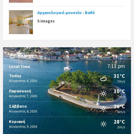
Αρχαιολογικό μουσείο - Βαθύ
5 images
ΚΑΙΡΌΣ
7:11 pm
Local Time
31°C
Today
Αύγουστος 6, 2026
7m/s
30°C
Παρασκευή
Αύγουστος 7, 2026
7m/s
26°C
Σάββατο
Αύγουστος 8, 2026
6m/s
28°C
Κυριακή
Αύγουστος 9, 2026
2m/s