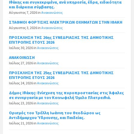
Ιθάκης και συγκεκριμένα, ανά υπηρεσία, έδρα, ειδικότητα
και διάρκεια σύμβασης.
Αύγουστος 7, 2026
in
Ανακοινώσεις
ΣΤΑΘΜΟΙ ΦΟΡΤΙΣΗΣ ΗΛΕΚΤΡΙΚΩΝ ΟΧΗΜΑΤΩΝ ΣΤΗΝ ΙΘΑΚΗ
Αύγουστος 3, 2026
in
Ανακοινώσεις
ΠΡΟΣΚΛΗΣΗ ΤΗΣ 26ης ΣΥΝΕΔΡΙΑΣΗΣ ΤΗΣ ΔΗΜΟΤΙΚΗΣ
ΕΠΙΤΡΟΠΗΣ ΕΤΟΥΣ 2026
Ιούλιος 30, 2026
in
Ανακοινώσεις
ΑΝΑΚΟΙΝΩΣΗ
Ιούλιος 27, 2026
in
Ανακοινώσεις
ΠΡΟΣΚΛΗΣΗ ΤΗΣ 25ης ΣΥΝΕΔΡΙΑΣΗΣ ΤΗΣ ΔΗΜΟΤΙΚΗΣ
ΕΠΙΤΡΟΠΗΣ ΕΤΟΥΣ 2026
Ιούλιος 24, 2026
in
Ανακοινώσεις
Δήμος Ιθάκης: Ενίσχυση της πυροπροστασίας στις Άφαλες
σε συνεργασία με τον Κοινωφελή Όμιλο Πλατρειθιά.
Ιούλιος 23, 2026
in
Ανακοινώσεις
Ορισμός του Τρέλλη Ιωάννη του Θεοδώρου ως
Αντιδήμαρχου Ύδρευσης, και Παιδείας.
Ιούλιος 21, 2026
in
Ανακοινώσεις