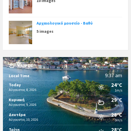
10 images
Αρχαιολογικό μουσείο - Βαθύ
5 images
ΚΑΙΡΌΣ
9:37 am
Local Time
24°C
Today
Αύγουστος 8, 2026
1m/s
29°C
Κυριακή
Αύγουστος 9, 2026
4m/s
28°C
Δευτέρα
Αύγουστος 10, 2026
0m/s
28°C
Τρίτη