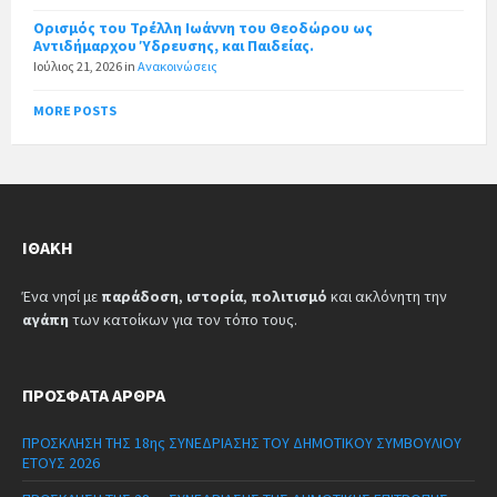
Ορισμός του Τρέλλη Ιωάννη του Θεοδώρου ως
Αντιδήμαρχου Ύδρευσης, και Παιδείας.
Ιούλιος 21, 2026
in
Ανακοινώσεις
MORE POSTS
ΙΘΆΚΗ
Ένα νησί με
παράδοση
,
ιστορία
,
πολιτισμό
και ακλόνητη την
αγάπη
των κατοίκων για τον τόπο τους.
ΠΡΌΣΦΑΤΑ ΆΡΘΡΑ
ΠΡΟΣΚΛΗΣΗ ΤΗΣ 18ης ΣΥΝΕΔΡΙΑΣΗΣ ΤΟΥ ΔΗΜΟΤΙΚΟΥ ΣΥΜΒΟΥΛΙΟΥ
ΕΤΟΥΣ 2026