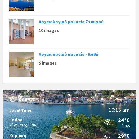
Αρχαιολογικό μουσείο Σταυρού
10 images
Αρχαιολογικό μουσείο - Βαθύ
5 images
ΚΑΙΡΌΣ
10:13 am
Local Time
24°C
Today
Αύγουστος 8, 2026
1m/s
29°C
Κυριακή