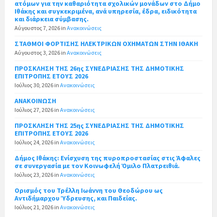
ατόμων για την καθαριότητα σχολικών μονάδων στο Δήμο
Ιθάκης και συγκεκριμένα, ανά υπηρεσία, έδρα, ειδικότητα
και διάρκεια σύμβασης.
Αύγουστος 7, 2026
in
Ανακοινώσεις
ΣΤΑΘΜΟΙ ΦΟΡΤΙΣΗΣ ΗΛΕΚΤΡΙΚΩΝ ΟΧΗΜΑΤΩΝ ΣΤΗΝ ΙΘΑΚΗ
Αύγουστος 3, 2026
in
Ανακοινώσεις
ΠΡΟΣΚΛΗΣΗ ΤΗΣ 26ης ΣΥΝΕΔΡΙΑΣΗΣ ΤΗΣ ΔΗΜΟΤΙΚΗΣ
ΕΠΙΤΡΟΠΗΣ ΕΤΟΥΣ 2026
Ιούλιος 30, 2026
in
Ανακοινώσεις
ΑΝΑΚΟΙΝΩΣΗ
Ιούλιος 27, 2026
in
Ανακοινώσεις
ΠΡΟΣΚΛΗΣΗ ΤΗΣ 25ης ΣΥΝΕΔΡΙΑΣΗΣ ΤΗΣ ΔΗΜΟΤΙΚΗΣ
ΕΠΙΤΡΟΠΗΣ ΕΤΟΥΣ 2026
Ιούλιος 24, 2026
in
Ανακοινώσεις
Δήμος Ιθάκης: Ενίσχυση της πυροπροστασίας στις Άφαλες
σε συνεργασία με τον Κοινωφελή Όμιλο Πλατρειθιά.
Ιούλιος 23, 2026
in
Ανακοινώσεις
Ορισμός του Τρέλλη Ιωάννη του Θεοδώρου ως
Αντιδήμαρχου Ύδρευσης, και Παιδείας.
Ιούλιος 21, 2026
in
Ανακοινώσεις