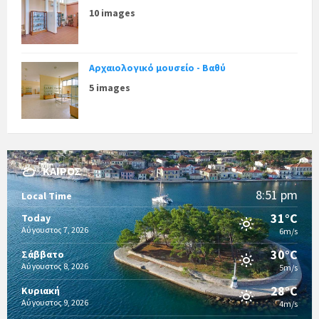
10 images
Αρχαιολογικό μουσείο - Βαθύ
5 images
ΚΑΙΡΌΣ
8:51 pm
Local Time
31°C
Today
Αύγουστος 7, 2026
6m/s
30°C
Σάββατο
Αύγουστος 8, 2026
5m/s
28°C
Κυριακή
Αύγουστος 9, 2026
4m/s