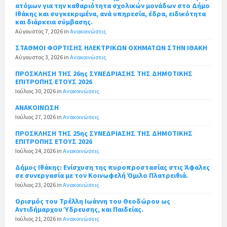
ατόμων για την καθαριότητα σχολικών μονάδων στο Δήμο
Ιθάκης και συγκεκριμένα, ανά υπηρεσία, έδρα, ειδικότητα
και διάρκεια σύμβασης.
Αύγουστος 7, 2026
in
Ανακοινώσεις
ΣΤΑΘΜΟΙ ΦΟΡΤΙΣΗΣ ΗΛΕΚΤΡΙΚΩΝ ΟΧΗΜΑΤΩΝ ΣΤΗΝ ΙΘΑΚΗ
Αύγουστος 3, 2026
in
Ανακοινώσεις
ΠΡΟΣΚΛΗΣΗ ΤΗΣ 26ης ΣΥΝΕΔΡΙΑΣΗΣ ΤΗΣ ΔΗΜΟΤΙΚΗΣ
ΕΠΙΤΡΟΠΗΣ ΕΤΟΥΣ 2026
Ιούλιος 30, 2026
in
Ανακοινώσεις
ΑΝΑΚΟΙΝΩΣΗ
Ιούλιος 27, 2026
in
Ανακοινώσεις
ΠΡΟΣΚΛΗΣΗ ΤΗΣ 25ης ΣΥΝΕΔΡΙΑΣΗΣ ΤΗΣ ΔΗΜΟΤΙΚΗΣ
ΕΠΙΤΡΟΠΗΣ ΕΤΟΥΣ 2026
Ιούλιος 24, 2026
in
Ανακοινώσεις
Δήμος Ιθάκης: Ενίσχυση της πυροπροστασίας στις Άφαλες
σε συνεργασία με τον Κοινωφελή Όμιλο Πλατρειθιά.
Ιούλιος 23, 2026
in
Ανακοινώσεις
Ορισμός του Τρέλλη Ιωάννη του Θεοδώρου ως
Αντιδήμαρχου Ύδρευσης, και Παιδείας.
Ιούλιος 21, 2026
in
Ανακοινώσεις