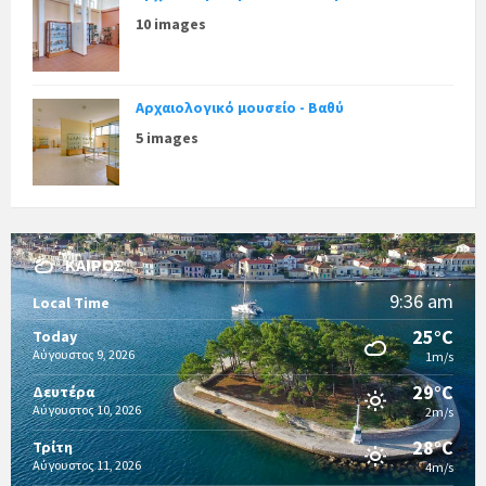
10 images
Αρχαιολογικό μουσείο - Βαθύ
5 images
ΚΑΙΡΌΣ
9:36 am
Local Time
25°C
Today
Αύγουστος 9, 2026
1m/s
29°C
Δευτέρα
Αύγουστος 10, 2026
2m/s
28°C
Τρίτη
Αύγουστος 11, 2026
4m/s