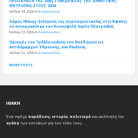
ΠΡΟΣΚΛΗΣΗ ΤΗΣ 25ης ΣΥΝΕΔΡΙΑΣΗΣ ΤΗΣ ΔΗΜΟΤΙΚΗΣ
ΕΠΙΤΡΟΠΗΣ ΕΤΟΥΣ 2026
Ιούλιος 24, 2026
in
Ανακοινώσεις
Δήμος Ιθάκης: Ενίσχυση της πυροπροστασίας στις Άφαλες
σε συνεργασία με τον Κοινωφελή Όμιλο Πλατρειθιά.
Ιούλιος 23, 2026
in
Ανακοινώσεις
Ορισμός του Τρέλλη Ιωάννη του Θεοδώρου ως
Αντιδήμαρχου Ύδρευσης, και Παιδείας.
Ιούλιος 21, 2026
in
Ανακοινώσεις
MORE POSTS
ΙΘΆΚΗ
Ένα νησί με
παράδοση
,
ιστορία
,
πολιτισμό
και ακλόνητη την
αγάπη
των κατοίκων για τον τόπο τους.