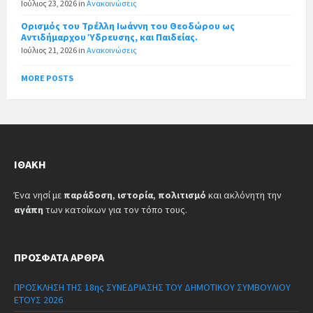
Ιούλιος 23, 2026
in
Ανακοινώσεις
Ορισμός του Τρέλλη Ιωάννη του Θεοδώρου ως
Αντιδήμαρχου Ύδρευσης, και Παιδείας.
Ιούλιος 21, 2026
in
Ανακοινώσεις
MORE POSTS
ΙΘΆΚΗ
Ένα νησί με
παράδοση
,
ιστορία
,
πολιτισμό
και ακλόνητη την
αγάπη
των κατοίκων για τον τόπο τους.
ΠΡΌΣΦΑΤΑ ΆΡΘΡΑ
ΠΡΟΣΚΛΗΣΗ ΤΗΣ 18ης ΣΥΝΕΔΡΙΑΣΗΣ ΤΟΥ ΔΗΜΟΤΙΚΟΥ ΣΥΜΒΟΥΛΙΟΥ
ΕΤΟΥΣ 2026