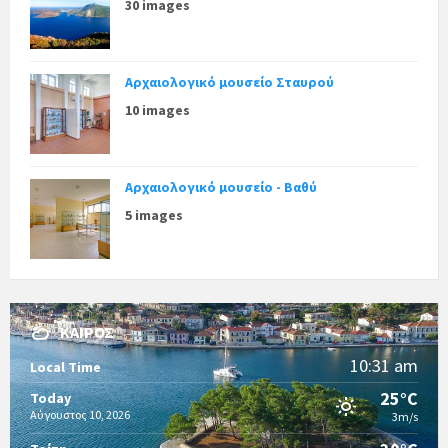
30 images
Αρχαιολογικό μουσείο Σταυρού
10 images
Αρχαιολογικό μουσείο - Βαθύ
5 images
ΚΑΙΡΌΣ
10:31 am
Local Time
25°C
Today
Αύγουστος 10, 2026
3m/s