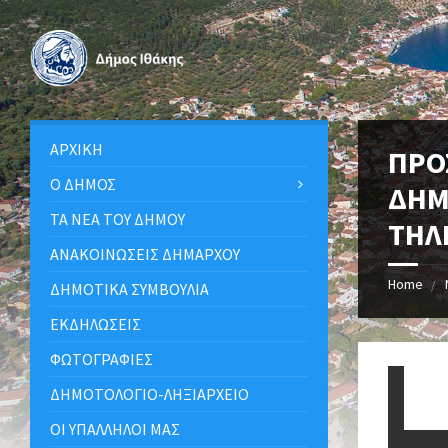
ΑΡΧΙΚΉ
ΠΡΟ
Ο ΔΉΜΟΣ
ΔΗΜ
ΤΑ ΝΈΑ ΤΟΥ ΔΉΜΟΥ
ΤΗΛ
ΑΝΑΚΟΙΝΩΣΕΙΣ ΔΗΜΑΡΧΟΥ
Home
ΔΗΜΟΤΙΚΆ ΣΥΜΒΟΎΛΙΑ
ΕΚΔΗΛΏΣΕΙΣ
ΦΩΤΟΓΡΑΦΊΕΣ
ΔΗΜΟΤΟΛΌΓΙΟ-ΛΗΞΙΑΡΧΕΊΟ
ΟΙ ΥΠΆΛΛΗΛΟΙ ΜΑΣ