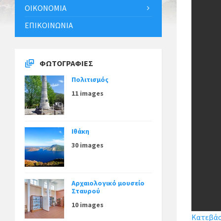
ΟΙΚΟΝΟΜΊΑ
ΕΠΙΚΟΙΝΩΝΊΑ
ΦΩΤΟΓΡΑΦΊΕΣ
Πολιτισμός
11 images
Ιθάκη
30 images
Αρχαιολογικό μουσείο
Σταυρού
10 images
Κατεβάστ