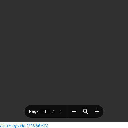
ε το αρχείο [235.86 KB]