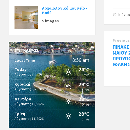
Αρχαιολογικό μουσείο -
Βαθύ
Ιούνιο
5 images
Previous
ΠΙΝΑΚΕ
ΚΑΙΡΌΣ
ΜΑΙΟΥ 
ΠΡΟΥΠ
8:56 am
Local Time
ΙΘΑΚΗ
24°C
Today
Αύγουστος 8, 2026
1m/s
29°C
Κυριακή
Αύγουστος 9, 2026
4m/s
28°C
Δευτέρα
Αύγουστος 10, 2026
0m/s
28°C
Τρίτη
Αύγουστος 11, 2026
3m/s