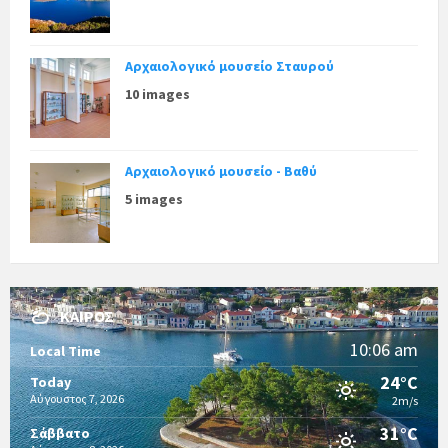
Αρχαιολογικό μουσείο Σταυρού
10 images
Αρχαιολογικό μουσείο - Βαθύ
5 images
ΚΑΙΡΌΣ
10:06 am
Local Time
24°C
Today
Αύγουστος 7, 2026
2m/s
31°C
Σάββατο