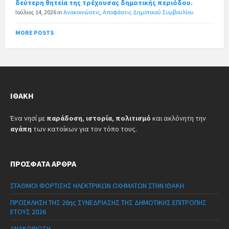
δεύτερη θητεία της τρέχουσας δημοτικής περιόδου.
Ιούλιος 14, 2026
in
Ανακοινώσεις
,
Αποφάσεις Δημοτικού Συμβουλίου
MORE POSTS
ΙΘΆΚΗ
Ένα νησί με
παράδοση
,
ιστορία
,
πολιτισμό
και ακλόνητη την
αγάπη
των κατοίκων για τον τόπο τους.
ΠΡΌΣΦΑΤΑ ΆΡΘΡΑ
ΣΤΑΘΜΟΙ ΦΟΡΤΙΣΗΣ ΗΛΕΚΤΡΙΚΩΝ ΟΧΗΜΑΤΩΝ ΣΤΗΝ ΙΘΑΚΗ
ΠΡΟΣΚΛΗΣΗ ΤΗΣ 26ης ΣΥΝΕΔΡΙΑΣΗΣ ΤΗΣ ΔΗΜΟΤΙΚΗΣ ΕΠΙΤΡΟΠΗΣ
ΕΤΟΥΣ 2026
ΑΝΑΚΟΙΝΩΣΗ