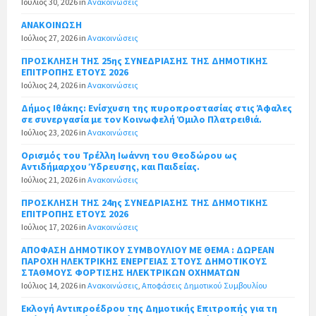
Ιούλιος 30, 2026
in
Ανακοινώσεις
ΑΝΑΚΟΙΝΩΣΗ
Ιούλιος 27, 2026
in
Ανακοινώσεις
ΠΡΟΣΚΛΗΣΗ ΤΗΣ 25ης ΣΥΝΕΔΡΙΑΣΗΣ ΤΗΣ ΔΗΜΟΤΙΚΗΣ
ΕΠΙΤΡΟΠΗΣ ΕΤΟΥΣ 2026
Ιούλιος 24, 2026
in
Ανακοινώσεις
Δήμος Ιθάκης: Ενίσχυση της πυροπροστασίας στις Άφαλες
σε συνεργασία με τον Κοινωφελή Όμιλο Πλατρειθιά.
Ιούλιος 23, 2026
in
Ανακοινώσεις
Ορισμός του Τρέλλη Ιωάννη του Θεοδώρου ως
Αντιδήμαρχου Ύδρευσης, και Παιδείας.
Ιούλιος 21, 2026
in
Ανακοινώσεις
ΠΡΟΣΚΛΗΣΗ ΤΗΣ 24ης ΣΥΝΕΔΡΙΑΣΗΣ ΤΗΣ ΔΗΜΟΤΙΚΗΣ
ΕΠΙΤΡΟΠΗΣ ΕΤΟΥΣ 2026
Ιούλιος 17, 2026
in
Ανακοινώσεις
ΑΠΟΦΑΣΗ ΔΗΜΟΤΙΚΟΥ ΣΥΜΒΟΥΛΙΟΥ ΜΕ ΘΕΜΑ : ΔΩΡΕΑΝ
ΠΑΡΟΧΗ ΗΛΕΚΤΡΙΚΗΣ ΕΝΕΡΓΕΙΑΣ ΣΤΟΥΣ ΔΗΜΟΤΙΚΟΥΣ
ΣΤΑΘΜΟΥΣ ΦΟΡΤΙΣΗΣ ΗΛΕΚΤΡΙΚΩΝ ΟΧΗΜΑΤΩΝ
Ιούλιος 14, 2026
in
Ανακοινώσεις
,
Αποφάσεις Δημοτικού Συμβουλίου
Εκλογή Αντιπροέδρου της Δημοτικής Επιτροπής για τη