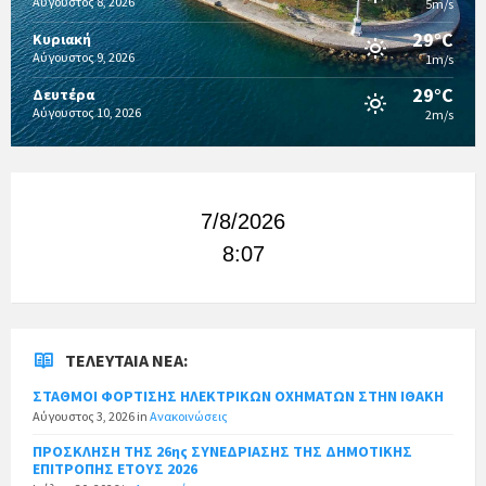
Αύγουστος 8, 2026
5m/s
29°C
Κυριακή
Αύγουστος 9, 2026
1m/s
29°C
Δευτέρα
Αύγουστος 10, 2026
2m/s
7/8/2026
8:07
ΤΕΛΕΥΤΑΊΑ ΝΈΑ:
ΣΤΑΘΜΟΙ ΦΟΡΤΙΣΗΣ ΗΛΕΚΤΡΙΚΩΝ ΟΧΗΜΑΤΩΝ ΣΤΗΝ ΙΘΑΚΗ
Αύγουστος 3, 2026
in
Ανακοινώσεις
ΠΡΟΣΚΛΗΣΗ ΤΗΣ 26ης ΣΥΝΕΔΡΙΑΣΗΣ ΤΗΣ ΔΗΜΟΤΙΚΗΣ
ΕΠΙΤΡΟΠΗΣ ΕΤΟΥΣ 2026