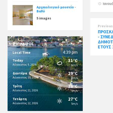
Ιανουά
Αρχαιολογικό μουσείο -
Βαθύ
5 images
Previous
ΠΡΟΣΚΛ
- ΣΥΝΕ
ΔΗΜΟΤ
ΚΑΙΡΌΣ
ΕΤΟΥΣ 
4:39 pm
Local Time
31°C
Today
Αύγουστος 9, 2026
6m/s
29°C
Δευτέρα
Αύγουστος 10, 2026
2m/s
28°C
Τρίτη
Αύγουστος 11, 2026
5m/s
27°C
Τετάρτη
Αύγουστος 12, 2026
5m/s