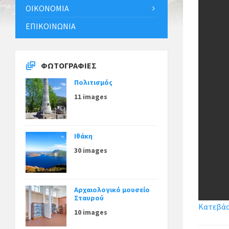
ΟΙΚΟΝΟΜΊΑ
ΕΠΙΚΟΙΝΩΝΊΑ
ΦΩΤΟΓΡΑΦΊΕΣ
Πολιτισμός
11 images
Ιθάκη
30 images
Αρχαιολογικό μουσείο
Σταυρού
Κατεβάστ
10 images