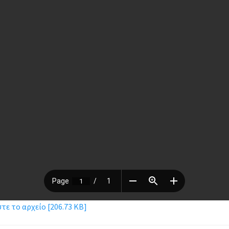
ε το αρχείο [206.73 KB]