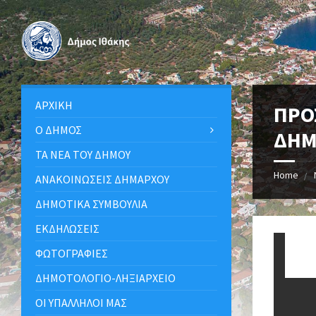
ΑΡΧΙΚΉ
ΠΡΟ
Ο ΔΉΜΟΣ
ΔΗΜ
ΤΑ ΝΈΑ ΤΟΥ ΔΉΜΟΥ
Home
ΑΝΑΚΟΙΝΩΣΕΙΣ ΔΗΜΑΡΧΟΥ
ΔΗΜΟΤΙΚΆ ΣΥΜΒΟΎΛΙΑ
ΕΚΔΗΛΏΣΕΙΣ
ΦΩΤΟΓΡΑΦΊΕΣ
ΔΗΜΟΤΟΛΌΓΙΟ-ΛΗΞΙΑΡΧΕΊΟ
ΟΙ ΥΠΆΛΛΗΛΟΙ ΜΑΣ