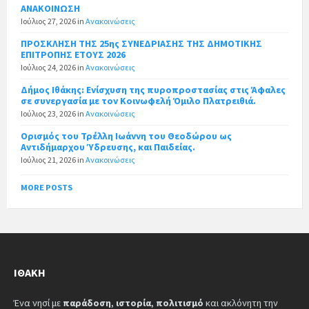
ΑΝΑΚΟΙΝΩΣΗ
Ιούλιος 27, 2026
in
Ανακοινώσεις
ΠΡΟΣΚΛΗΣΗ ΤΗΣ 25ης ΣΥΝΕΔΡΙΑΣΗΣ ΤΗΣ ΔΗΜΟΤΙΚΗΣ
ΕΠΙΤΡΟΠΗΣ ΕΤΟΥΣ 2026
Ιούλιος 24, 2026
in
Ανακοινώσεις
Δήμος Ιθάκης: Ενίσχυση της πυροπροστασίας στις Άφαλες
σε συνεργασία με τον Κοινωφελή Όμιλο Πλατρειθιά.
Ιούλιος 23, 2026
in
Ανακοινώσεις
Ορισμός του Τρέλλη Ιωάννη του Θεοδώρου ως
Αντιδήμαρχου Ύδρευσης, και Παιδείας.
Ιούλιος 21, 2026
in
Ανακοινώσεις
MORE POSTS
ΙΘΆΚΗ
Ένα νησί με
παράδοση
,
ιστορία
,
πολιτισμό
και ακλόνητη την