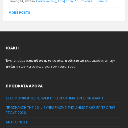
Ιούλιος 14, 2026
in
Ανακοινώσεις
,
Αποφάσεις Δημοτικού Συμβουλίου
MORE POSTS
ΙΘΆΚΗ
Ένα νησί με
παράδοση
,
ιστορία
,
πολιτισμό
και ακλόνητη την
αγάπη
των κατοίκων για τον τόπο τους.
ΠΡΌΣΦΑΤΑ ΆΡΘΡΑ
ΣΤΑΘΜΟΙ ΦΟΡΤΙΣΗΣ ΗΛΕΚΤΡΙΚΩΝ ΟΧΗΜΑΤΩΝ ΣΤΗΝ ΙΘΑΚΗ
ΠΡΟΣΚΛΗΣΗ ΤΗΣ 26ης ΣΥΝΕΔΡΙΑΣΗΣ ΤΗΣ ΔΗΜΟΤΙΚΗΣ ΕΠΙΤΡΟΠΗΣ
ΕΤΟΥΣ 2026
ΑΝΑΚΟΙΝΩΣΗ