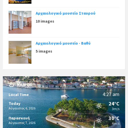
Αρχαιολογικό μουσείο Σταυρού
10 images
Αρχαιολογικό μουσείο - Βαθύ
5 images
ΚΑΙΡΌΣ
4:27 am
Local Time
24°C
Today
Αύγουστος 6, 2026
3m/s
30°C
Παρασκευή
Αύγουστος 7, 2026
6m/s