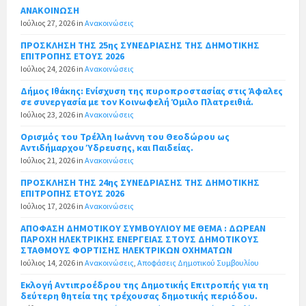
ΑΝΑΚΟΙΝΩΣΗ
Ιούλιος 27, 2026
in
Ανακοινώσεις
ΠΡΟΣΚΛΗΣΗ ΤΗΣ 25ης ΣΥΝΕΔΡΙΑΣΗΣ ΤΗΣ ΔΗΜΟΤΙΚΗΣ
ΕΠΙΤΡΟΠΗΣ ΕΤΟΥΣ 2026
Ιούλιος 24, 2026
in
Ανακοινώσεις
Δήμος Ιθάκης: Ενίσχυση της πυροπροστασίας στις Άφαλες
σε συνεργασία με τον Κοινωφελή Όμιλο Πλατρειθιά.
Ιούλιος 23, 2026
in
Ανακοινώσεις
Ορισμός του Τρέλλη Ιωάννη του Θεοδώρου ως
Αντιδήμαρχου Ύδρευσης, και Παιδείας.
Ιούλιος 21, 2026
in
Ανακοινώσεις
ΠΡΟΣΚΛΗΣΗ ΤΗΣ 24ης ΣΥΝΕΔΡΙΑΣΗΣ ΤΗΣ ΔΗΜΟΤΙΚΗΣ
ΕΠΙΤΡΟΠΗΣ ΕΤΟΥΣ 2026
Ιούλιος 17, 2026
in
Ανακοινώσεις
ΑΠΟΦΑΣΗ ΔΗΜΟΤΙΚΟΥ ΣΥΜΒΟΥΛΙΟΥ ΜΕ ΘΕΜΑ : ΔΩΡΕΑΝ
ΠΑΡΟΧΗ ΗΛΕΚΤΡΙΚΗΣ ΕΝΕΡΓΕΙΑΣ ΣΤΟΥΣ ΔΗΜΟΤΙΚΟΥΣ
ΣΤΑΘΜΟΥΣ ΦΟΡΤΙΣΗΣ ΗΛΕΚΤΡΙΚΩΝ ΟΧΗΜΑΤΩΝ
Ιούλιος 14, 2026
in
Ανακοινώσεις
,
Αποφάσεις Δημοτικού Συμβουλίου
Εκλογή Αντιπροέδρου της Δημοτικής Επιτροπής για τη
δεύτερη θητεία της τρέχουσας δημοτικής περιόδου.