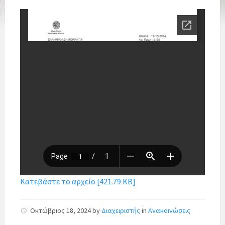
Κατεβάστε το αρχείο [421.79 KB]
Οκτώβριος 18, 2024
by
Διαχειριστής
in
Ανακοινώσεις